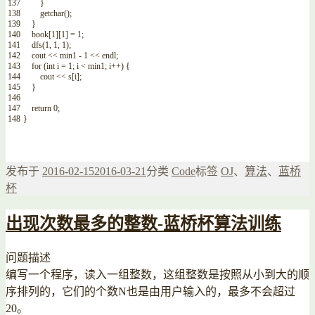
137
}
138
getchar
(
)
;
139
}
140
book
[
1
]
[
1
]
=
1
;
141
dfs
(
1
,
1
,
1
)
;
142
cout
<<
min1
-
1
<<
endl
;
143
for
(
int
i
=
1
;
i
<
min1
;
i
++
)
{
144
cout
<<
s
[
i
]
;
145
}
146
147
return
0
;
148
}
发布于
2016-02-15
2016-03-21
分类
Code
标签
OJ
、
算法
、
蓝桥
杯
出现次数最多的整数-蓝桥杯算法训练
问题描述
编写一个程序，读入一组整数，这组整数是按照从小到大的顺
序排列的，它们的个数N也是由用户输入的，最多不会超过
20。