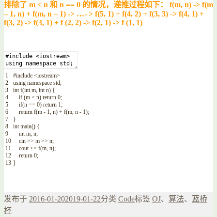
排除了 m < n 和 n == 0 的情况，递推过程如下： f(m, n) -> f(m
– 1, n) + f(m, n – 1) -> …- > f(5, 1) + f(4, 2) + f(3, 3) -> f(4, 1) +
f(3, 2) -> f(3, 1) + f (2, 2) -> f(2, 1) -> f (1, 1)
1
#include <iostream>
2
using
namespace
std
;
3
int
f
(
int
m
,
int
n
)
{
4
if
(
m
<
n
)
return
0
;
5
if
(
n
==
0
)
return
1
;
6
return
f
(
m
-
1
,
n
)
+
f
(
m
,
n
-
1
)
;
7
}
8
int
main
(
)
{
9
int
m
,
n
;
10
cin
>>
m
>>
n
;
11
cout
<<
f
(
m
,
n
)
;
12
return
0
;
13
}
发布于
2016-01-20
2019-01-22
分类
Code
标签
OJ
、
算法
、
蓝桥
杯