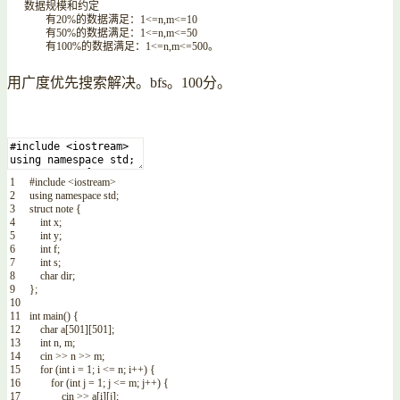
数据规模和约定
有
20
%
的数据满足：
1
<=
n
,
m
<=
10
有
50
%
的数据满足：
1
<=
n
,
m
<=
50
有
100
%
的数据满足：
1
<=
n
,
m
<=
500
。
用广度优先搜索解决。bfs。100分。
1
#include <iostream>
2
using
namespace
std
;
3
struct
note
{
4
int
x
;
5
int
y
;
6
int
f
;
7
int
s
;
8
char
dir
;
9
}
;
10
11
int
main
(
)
{
12
char
a
[
501
]
[
501
]
;
13
int
n
,
m
;
14
cin
>>
n
>>
m
;
15
for
(
int
i
=
1
;
i
<=
n
;
i
++
)
{
16
for
(
int
j
=
1
;
j
<=
m
;
j
++
)
{
17
cin
>>
a
[
i
]
[
j
]
;