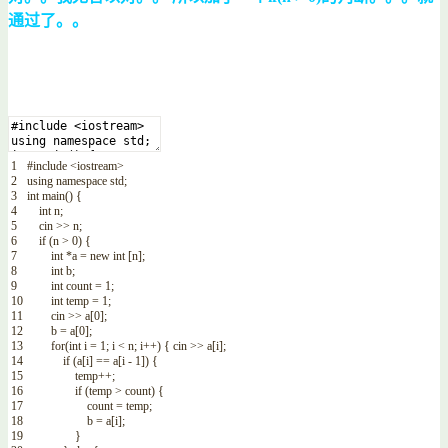
通过了。。
1
#include <iostream>
2
using
namespace
std
;
3
int
main
(
)
{
4
int
n
;
5
cin
>>
n
;
6
if
(
n
>
0
)
{
7
int
*
a
=
new
int
[
n
]
;
8
int
b
;
9
int
count
=
1
;
10
int
temp
=
1
;
11
cin
>>
a
[
0
]
;
12
b
=
a
[
0
]
;
13
for
(
int
i
=
1
;
i
<
n
;
i
++
)
{
cin
>>
a
[
i
]
;
14
if
(
a
[
i
]
==
a
[
i
-
1
]
)
{
15
temp
++
;
16
if
(
temp
>
count
)
{
17
count
=
temp
;
18
b
=
a
[
i
]
;
19
}