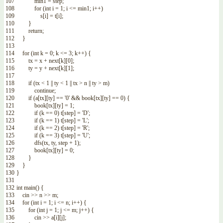
107
min1
=
step
;
108
for
(
int
i
=
1
;
i
<=
min1
;
i
++
)
109
s
[
i
]
=
t
[
i
]
;
110
}
111
return
;
112
}
113
114
for
(
int
k
=
0
;
k
<=
3
;
k
++
)
{
115
tx
=
x
+
next
[
k
]
[
0
]
;
116
ty
=
y
+
next
[
k
]
[
1
]
;
117
118
if
(
tx
<
1
||
ty
<
1
||
tx
>
n
||
ty
>
m
)
119
continue
;
120
if
(
a
[
tx
]
[
ty
]
==
'0'
&&
book
[
tx
]
[
ty
]
==
0
)
{
121
book
[
tx
]
[
ty
]
=
1
;
122
if
(
k
==
0
)
t
[
step
]
=
'D'
;
123
if
(
k
==
1
)
t
[
step
]
=
'L'
;
124
if
(
k
==
2
)
t
[
step
]
=
'R'
;
125
if
(
k
==
3
)
t
[
step
]
=
'U'
;
126
dfs
(
tx
,
ty
,
step
+
1
)
;
127
book
[
tx
]
[
ty
]
=
0
;
128
}
129
}
130
}
131
132
int
main
(
)
{
133
cin
>>
n
>>
m
;
134
for
(
int
i
=
1
;
i
<=
n
;
i
++
)
{
135
for
(
int
j
=
1
;
j
<=
m
;
j
++
)
{
136
cin
>>
a
[
i
]
[
j
]
;