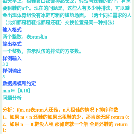
每天早上，租鞋窗口都会排起长龙，假设有还鞋的m个，有需
要租鞋的n个。现在的问题是，这些人有多少种排法，可以避
免出现体育组没有冰鞋可租的尴尬场面。（两个同样需求的人
（比如都是租鞋或都是还鞋）交换位置是同一种排法）
输入格式
两个整数，表示m和n
输出格式
一个整数，表示队伍的排法的方案数。
样例输入
3 2
样例输出
5
数据规模和约定
m,n∈［0,18］
问题分析
分析：f(m, n)表示m人还鞋，n人租鞋的情况下排序种数
1、如果 m < n 还鞋的如果比租鞋的少，那肯定无解 return 0;
2、如果 n == 0 鞋没人租 那肯定就一个解 全是还鞋的 return
1;