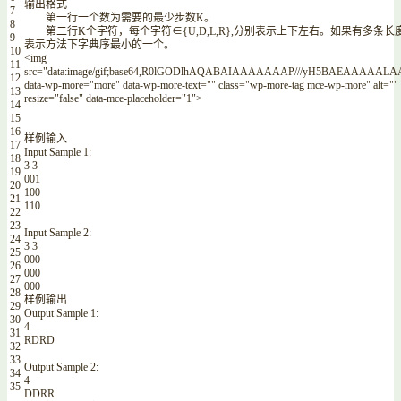
输出格式
7
第一行一个数为需要的最少步数
K
。
8
第二行
K
个字符，每个字符∈
{
U
,
D
,
L
,
R
}
,
分别表示上下左右。如果有多条长
9
表示方法下字典序最小的一个。
10
<
img
11
src
=
"data:image/gif;base64,R0lGODlhAQABAIAAAAAAAP///yH5BAEAAAA
12
data
-
wp
-
more
=
"more"
data
-
wp
-
more
-
text
=
""
class
=
"wp-more-tag mce-wp-more"
alt
=
""
13
resize
=
"false"
data
-
mce
-
placeholder
=
"1"
>
14
15
16
样例输入
17
Input
Sample
1
:
18
3
3
19
001
20
100
21
110
22
23
Input
Sample
2
:
24
3
3
25
000
26
000
27
000
28
样例输出
29
Output
Sample
1
:
30
4
31
RDRD
32
33
Output
Sample
2
:
34
4
35
DDRR