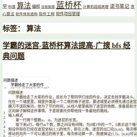
蓝桥杯
算法
读书笔记
学
编程
贪
科普
计算机组成原理
自我管理
软件项目管理
心算法
软件工程
软件体系结构
标签：
算法
学霸的迷宫-蓝桥杯算法提高-广搜 bfs 经
典问题
问题描述
学霸抢走了大家的作业，班长为了帮同学们找回作业，决定去找学霸决斗。
住在一个城堡里，城堡外面是一个二维的格子迷宫，要进城堡必须得先通过迷宫
磨刀不误砍柴功，他为了节约时间，从线人那里搞到了迷宫的地图，准备提前计
正向妹子解释这件事情，于是就委托你帮他找一条最短的路线。
1
输入格式
2
第一行两个整数
n
，
m
，为迷宫的长宽。
3
接下来
n
行，每行
m
个数，数之间没有间隔，为
0
或
1
中的一个。
0
表示这个格
4
假设你现在已经在迷宫坐标
(
1
,
1
)
的地方，即左上角，迷宫的出口在
(
n
,
m
)
。每次移
5
移动到另外一个可以通过的格子里，每次移动算一步。数据保证
(
1
,
1
)
，
(
n
,
m
)
可以
6