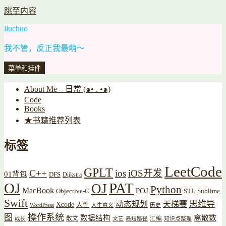
跳至内容
liuchuo
我不管，反正我最萌～
菜单和挂件
About Me – 日常 (๑• . •๑)
Code
Books
★书籍推荐列表
标签
LeetCode
GPLT
C++
ios
iOS开发
01背包
DFS
Dijkstra
OJ
PAT
OJ
Python
MacBook
POJ
Objective-C
STL
Sublime
Swift
思维导
动态规划
天梯赛
Xcode
人性
WordPress
人生意义
历史
操作系统
图
数据结构
离散数
散文
汇编
成长
文艺
最短路径
知识点整理