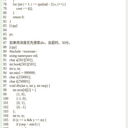
77
}
78
for
(
int
i
=
1
;
i
<=
que
[
tail
-
1
]
.
s
;
i
++
)
{
79
cout
<<
t
[
i
]
;
80
}
81
return
0
;
82
}
83
[
/
cpp
]
84
85
ps
:
86
87
如果用深度优先搜索
dfs
，会超时。
30
分。
88
[
cpp
]
89
#include <iostream>
90
using
namespace
std
;
91
char
a
[
501
]
[
501
]
;
92
int
book
[
501
]
[
501
]
;
93
int
n
,
m
;
94
int
min1
=
999999
;
95
char
s
[
250001
]
;
96
char
t
[
250001
]
;
97
void
dfs
(
int
x
,
int
y
,
int
step
)
{
98
int
next
[
4
]
[
2
]
=
{
99
{
1
,
0
}
,
100
{
-
1
,
0
}
,
101
{
0
,
1
}
,
102
{
0
,
-
1
}
103
}
;
104
int
tx
,
ty
;
105
if
(
x
==
n
&&
y
==
m
)
{
106
if
(
step
<
min1
)
{