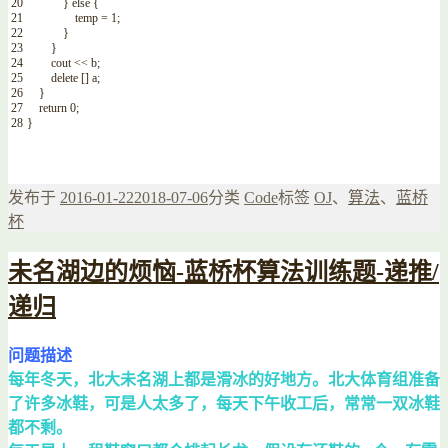
20
}
else
{
21
temp
=
1
;
22
}
23
}
24
cout
<<
b
;
25
delete
[
]
a
;
26
}
27
return
0
;
28
}
发布于
2016-01-22
2018-07-06
分类
Code
标签
OJ
、
算法
、
蓝桥
杯
未名湖边的烦恼-蓝桥杯算法训练题-递推/
递归
问题描述
每年冬天，北大未名湖上都是滑冰的好地方。北大体育组准备
了许多冰鞋，可是人太多了，每天下午收工后，常常一双冰鞋
都不剩。