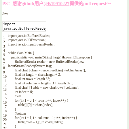
PS：感谢github用户
@fs19910227
提供的pull request～
Java
import
java
.
io
.
BufferedReader
;
1
import
java
.
io
.
IOException
;
2
import
java
.
io
.
InputStreamReader
;
3
4
public
class
Main
{
5
public
static
void
main
(
String
[
]
args
)
throws
IOException
{
6
BufferedReader
reader
=
new
BufferedReader
(
new
7
InputStreamReader
(
System
.
in
)
)
;
8
final
char
[
]
chars
=
reader
.
readLine
(
)
.
toCharArray
(
)
;
9
final
int
length
=
chars
.
length
+
2
;
10
final
int
rows
=
length
/
3
;
11
final
int
columns
=
length
/
3
+
length
%
3
;
12
final
char
[
]
[
]
table
=
new
char
[
rows
]
[
columns
]
;
13
int
index
=
0
;
14
//left
15
for
(
int
i
=
0
;
i
<
rows
;
i
++
,
index
++
)
{
16
table
[
i
]
[
0
]
=
chars
[
index
]
;
17
}
18
//bottom
19
for
(
int
i
=
1
;
i
<
columns
-
1
;
i
++
,
index
++
)
{
20
table
[
rows
-
1
]
[
i
]
=
chars
[
index
]
;
21
}
22