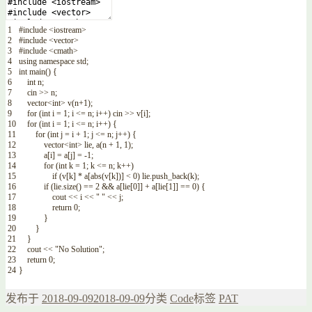
1
#include <iostream>
2
#include <vector>
3
#include <cmath>
4
using
namespace
std
;
5
int
main
(
)
{
6
int
n
;
7
cin
>>
n
;
8
vector
<
int
>
v
(
n
+
1
)
;
9
for
(
int
i
=
1
;
i
<=
n
;
i
++
)
cin
>>
v
[
i
]
;
10
for
(
int
i
=
1
;
i
<=
n
;
i
++
)
{
11
for
(
int
j
=
i
+
1
;
j
<=
n
;
j
++
)
{
12
vector
<
int
>
lie
,
a
(
n
+
1
,
1
)
;
13
a
[
i
]
=
a
[
j
]
=
-
1
;
14
for
(
int
k
=
1
;
k
<=
n
;
k
++
)
15
if
(
v
[
k
]
*
a
[
abs
(
v
[
k
]
)
]
<
0
)
lie
.
push_back
(
k
)
;
16
if
(
lie
.
size
(
)
==
2
&&
a
[
lie
[
0
]
]
+
a
[
lie
[
1
]
]
==
0
)
{
17
cout
<<
i
<<
" "
<<
j
;
18
return
0
;
19
}
20
}
21
}
22
cout
<<
"No Solution"
;
23
return
0
;
24
}
发布于
2018-09-09
2018-09-09
分类
Code
标签
PAT