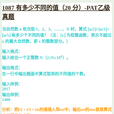
1087 有多少不同的值（20 分）-PAT乙级
真题
当自然数 n 依次取 1、2、3、……、N 时，算式 ⌊n/2⌋+⌊n/3⌋+
⌊n/5⌋ 有多少个不同的值？（注：⌊x⌋ 为取整函数，表示不超过
x 的最大自然数，即 x 的整数部分。）
输入格式：
4
输入给出一个正整数 N（2≤N≤10
​​）。
输出格式：
在一行中输出题面中算式取到的不同值的个数。
输入样例：
2017
输出样例：
1480
分析：把i/2 + i/3 + i/n的值插入到set中，输出set的size就是算式