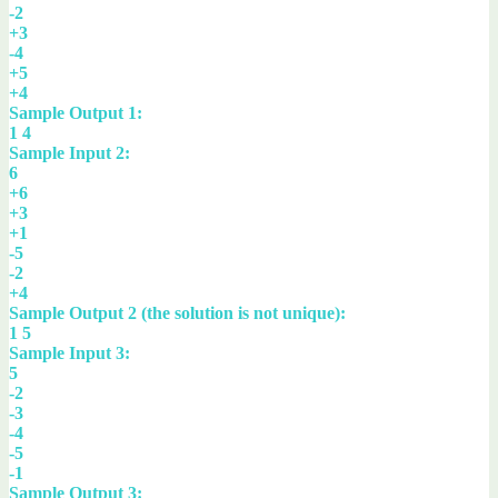
-2
+3
-4
+5
+4
Sample Output 1:
1 4
Sample Input 2:
6
+6
+3
+1
-5
-2
+4
Sample Output 2 (the solution is not unique):
1 5
Sample Input 3:
5
-2
-3
-4
-5
-1
Sample Output 3: