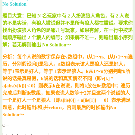
No Solution
题目大意：已知 N 名玩家中有 2 人扮演狼人角色，有 2 人说
的不是实话，有狼人撒谎但并不是所有狼人都在撒谎。要求你
找出扮演狼人角色的是哪几号玩家，如果有解，在一行中按递
增顺序输出 2 个狼人的编号；如果解不唯一，则输出最小序列
解；若无解则输出 No Solution～
分析：每个人说的数字保存在v数组中，i从1～n、j从i+1～n遍
历，分别假设i和j是狼人，a数组表示该人是狼人还是好人，
等于1表示是好人，等于-1表示是狼人。k从1～n分别判断k所
说的话是真是假，k说的话和真实情况不同（即v[k] *
a[abs(v[k])] < 0）则表示k在说谎，则将k放在lie数组中；遍历
完成后判断lie数组，如果说谎人数等于2并且这两个说谎的人
一个是好人一个是狼人（即a[lie[0]] + a[lie[1]] == 0）表示满足
题意，此时输出i和j并return，否则最后的时候输出No
Solution～
C++