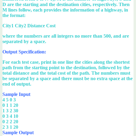
D are the starting and the destination cities, respectively. Then
M lines follow, each provides the information of a highway, in
the format:
City1 City2 Distance Cost
where the numbers are all integers no more than 500, and are
separated by a space.
Output Specification:
For each test case, print in one line the cities along the shortest
path from the starting point to the destination, followed by the
total distance and the total cost of the path. The numbers must
be separated by a space and there must be no extra space at the
end of output.
Sample Input
4 5 0 3
0 1 1 20
1 3 2 30
0 3 4 10
0 2 2 20
2 3 1 20
Sample Output