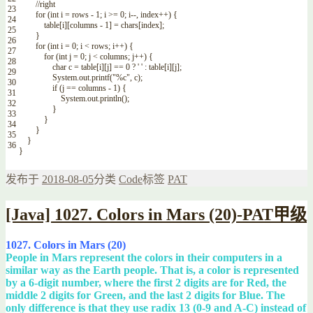
//right
23
for
(
int
i
=
rows
-
1
;
i
>=
0
;
i
--
,
index
++
)
{
24
table
[
i
]
[
columns
-
1
]
=
chars
[
index
]
;
25
}
26
for
(
int
i
=
0
;
i
<
rows
;
i
++
)
{
27
for
(
int
j
=
0
;
j
<
columns
;
j
++
)
{
28
char
c
=
table
[
i
]
[
j
]
==
0
?
' '
:
table
[
i
]
[
j
]
;
29
System
.
out
.
printf
(
"%c"
,
c
)
;
30
if
(
j
==
columns
-
1
)
{
31
System
.
out
.
println
(
)
;
32
}
33
}
34
}
35
}
36
}
发布于
2018-08-05
分类
Code
标签
PAT
[Java] 1027. Colors in Mars (20)-PAT甲级
1027. Colors in Mars (20)
People in Mars represent the colors in their computers in a
similar way as the Earth people. That is, a color is represented
by a 6-digit number, where the first 2 digits are for Red, the
middle 2 digits for Green, and the last 2 digits for Blue. The
only difference is that they use radix 13 (0-9 and A-C) instead of