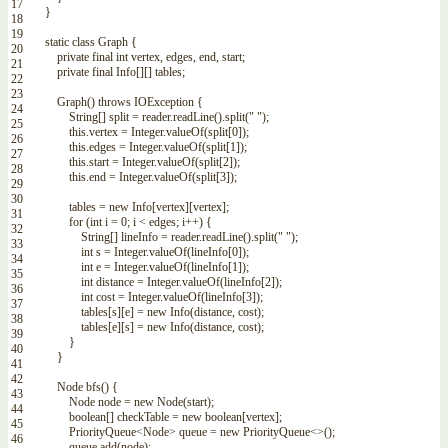
17
}
18
19
static
class
Graph
{
20
private
final
int
vertex
,
edges
,
end
,
start
;
21
private
final
Info
[
]
[
]
tables
;
22
23
Graph
(
)
throws
IOException
{
24
String
[
]
split
=
reader
.
readLine
(
)
.
split
(
" "
)
;
25
this
.
vertex
=
Integer
.
valueOf
(
split
[
0
]
)
;
26
this
.
edges
=
Integer
.
valueOf
(
split
[
1
]
)
;
27
this
.
start
=
Integer
.
valueOf
(
split
[
2
]
)
;
28
this
.
end
=
Integer
.
valueOf
(
split
[
3
]
)
;
29
30
tables
=
new
Info
[
vertex
]
[
vertex
]
;
31
for
(
int
i
=
0
;
i
<
edges
;
i
++
)
{
32
String
[
]
lineInfo
=
reader
.
readLine
(
)
.
split
(
" "
)
;
33
int
s
=
Integer
.
valueOf
(
lineInfo
[
0
]
)
;
34
int
e
=
Integer
.
valueOf
(
lineInfo
[
1
]
)
;
35
int
distance
=
Integer
.
valueOf
(
lineInfo
[
2
]
)
;
36
int
cost
=
Integer
.
valueOf
(
lineInfo
[
3
]
)
;
37
tables
[
s
]
[
e
]
=
new
Info
(
distance
,
cost
)
;
38
tables
[
e
]
[
s
]
=
new
Info
(
distance
,
cost
)
;
39
}
40
}
41
42
Node
bfs
(
)
{
43
Node
node
=
new
Node
(
start
)
;
44
boolean
[
]
checkTable
=
new
boolean
[
vertex
]
;
45
PriorityQueue
<Node>
queue
=
new
PriorityQueue
<>
(
)
;
46
queue
.
add
(
node
)
;