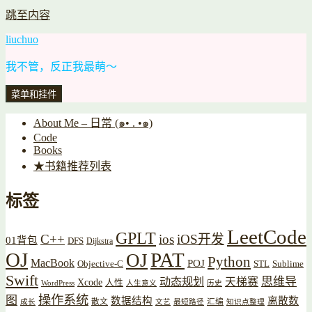
跳至内容
liuchuo
我不管，反正我最萌～
菜单和挂件
About Me – 日常 (๑• . •๑)
Code
Books
★书籍推荐列表
标签
LeetCode
GPLT
C++
ios
iOS开发
01背包
DFS
Dijkstra
OJ
PAT
OJ
Python
MacBook
POJ
Objective-C
STL
Sublime
Swift
思维导
动态规划
天梯赛
Xcode
人性
WordPress
人生意义
历史
操作系统
图
数据结构
离散数
散文
汇编
成长
文艺
最短路径
知识点整理