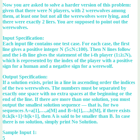
Now you are asked to solve a harder version of this problem:
given that there were N players, with 2 werewolves among
them, at least one but not all the werewolves were lying, and
there were exactly 2 liers. You are supposed to point out the
werewolves.
Input Specification:
Each input file contains one test case. For each case, the first
line gives a positive integer N (5≤N≤100). Then N lines follow
and the i-th line gives the statement of the i-th player (1≤i≤N),
which is represented by the index of the player with a positive
sign for a human and a negative sign for a werewolf.
Output Specification:
If a solution exists, print in a line in ascending order the indices
of the two werewolves. The numbers must be separated by
exactly one space with no extra spaces at the beginning or the
end of the line. If there are more than one solution, you must
output the smallest solution sequence — that is, for two
sequences A=a[1],…,a[M] and B=b[1],…,b[M], if there exists
0≤k[k+1]<b[k+1], then A is said to be smaller than B. In case
there is no solution, simply print No Solution.
Sample Input 1:
5