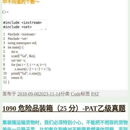
中不同值的个数～
C++
1
#include <iostream>
2
#include <set>
3
using
namespace
std
;
4
int
main
(
)
{
5
int
n
;
6
scanf
(
"%d"
,
&n
)
;
7
set
<
int
>
s
;
8
for
(
int
i
=
1
;
i
<=
n
;
i
++
)
9
s
.
insert
(
i
/
2
+
i
/
3
+
i
/
5
)
;
10
printf
(
"%d"
,
s
.
size
(
)
)
;
11
return
0
;
12
}
发布于
2018-09-08
2023-11-14
分类
Code
标签
PAT
1090 危险品装箱（25 分）-PAT乙级真题
集装箱运输货物时，我们必须特别小心，不能把不相容的货物
装在一只箱子里。比如氧化剂绝对不能跟易燃液体同箱，否则