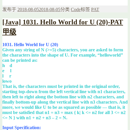
发布于
2018-08-05
2018-08-05
分类
Code
标签
PAT
[Java] 1031. Hello World for U (20)-PAT
甲级
1031. Hello World for U (20)
Given any string of N (>=5) characters, you are asked to form
the characters into the shape of U. For example, “helloworld”
can be printed as:
h d
e l
l r
lowo
That is, the characters must be printed in the original order,
starting top-down from the left vertical line with n1 characters,
then left to right along the bottom line with n2 characters, and
finally bottom-up along the vertical line with n3 characters. And
more, we would like U to be as squared as possible — that is, it
must be satisfied that n1 = n3 = max { k| k <= n2 for all 3 <= n2
<= N } with n1 + n2 + n3 – 2 = N.
Input Specification: