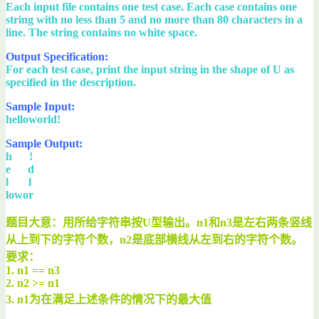
Each input file contains one test case. Each case contains one
string with no less than 5 and no more than 80 characters in a
line. The string contains no white space.
Output Specification:
For each test case, print the input string in the shape of U as
specified in the description.
Sample Input:
helloworld!
Sample Output:
h !
e d
l l
lowor
题目大意：用所给字符串按U型输出。n1和n3是左右两条竖线
从上到下的字符个数，n2是底部横线从左到右的字符个数。
要求：
1. n1 == n3
2. n2 >= n1
3. n1为在满足上述条件的情况下的最大值