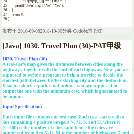
24
if
(
a
[
m
[
v
[
i
]
]
[
j
]
]
==
1
)
flag
=
1
;
25
printf
(
"%s\n"
,
flag
?
"No"
:
"Yes"
)
;
26
}
27
return
0
;
28
}
发布于
2018-09-08
2018-10-30
分类
Code
标签
PAT
[Java] 1030. Travel Plan (30)-PAT甲级
1030. Travel Plan (30)
A traveler’s map gives the distances between cities along the
highways, together with the cost of each highway. Now you are
supposed to write a program to help a traveler to decide the
shortest path between his/her starting city and the destination.
If such a shortest path is not unique, you are supposed to
output the one with the minimum cost, which is guaranteed to
be unique.
Input Specification:
Each input file contains one test case. Each case starts with a
line containing 4 positive integers N, M, S, and D, where N
(<=500) is the number of cities (and hence the cities are
numbered from 0 to N-1); M is the number of highways; S and