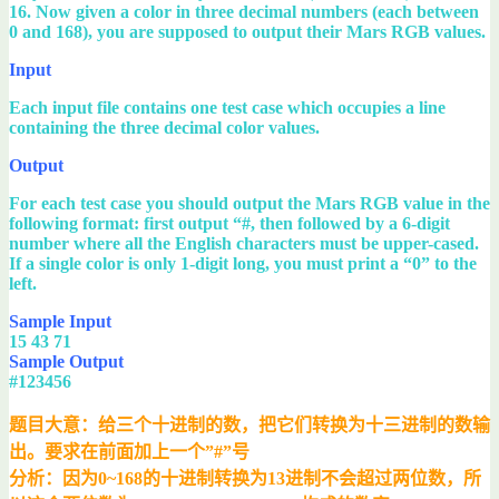
16. Now given a color in three decimal numbers (each between
0 and 168), you are supposed to output their Mars RGB values.
Input
Each input file contains one test case which occupies a line
containing the three decimal color values.
Output
For each test case you should output the Mars RGB value in the
following format: first output “#, then followed by a 6-digit
number where all the English characters must be upper-cased.
If a single color is only 1-digit long, you must print a “0” to the
left.
Sample Input
15 43 71
Sample Output
#123456
题目大意：给三个十进制的数，把它们转换为十三进制的数输
出。要求在前面加上一个”#”号
分析：因为0~168的十进制转换为13进制不会超过两位数，所