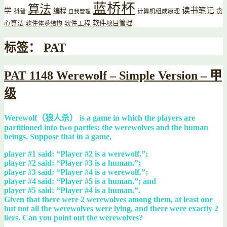
蓝桥杯
算法
读书笔记
学
编程
贪
科普
计算机组成原理
自我管理
软件项目管理
心算法
软件工程
软件体系结构
标签：
PAT
PAT 1148 Werewolf – Simple Version – 甲
级
Werewolf（狼人杀） is a game in which the players are
partitioned into two parties: the werewolves and the human
beings. Suppose that in a game,
player #1 said: “Player #2 is a werewolf.”;
player #2 said: “Player #3 is a human.”;
player #3 said: “Player #4 is a werewolf.”;
player #4 said: “Player #5 is a human.”; and
player #5 said: “Player #4 is a human.”.
Given that there were 2 werewolves among them, at least one
but not all the werewolves were lying, and there were exactly 2
liers. Can you point out the werewolves?