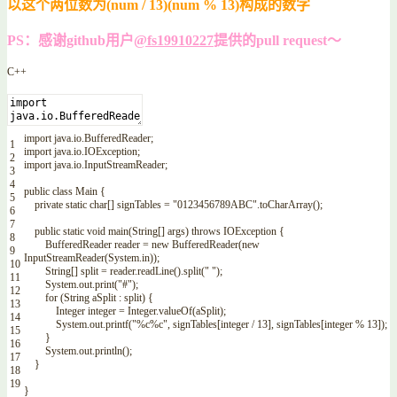
以这个两位数为(num / 13)(num % 13)构成的数字
PS：感谢github用户
@fs19910227
提供的pull request～
C++
import
java
.
io
.
BufferedReader
;
1
import
java
.
io
.
IOException
;
2
import
java
.
io
.
InputStreamReader
;
3
4
public
class
Main
{
5
private
static
char
[
]
signTables
=
"0123456789ABC"
.
toCharArray
(
)
;
6
7
public
static
void
main
(
String
[
]
args
)
throws
IOException
{
8
BufferedReader
reader
=
new
BufferedReader
(
new
9
InputStreamReader
(
System
.
in
)
)
;
10
String
[
]
split
=
reader
.
readLine
(
)
.
split
(
" "
)
;
11
System
.
out
.
print
(
"#"
)
;
12
for
(
String
aSplit
:
split
)
{
13
Integer
integer
=
Integer
.
valueOf
(
aSplit
)
;
14
System
.
out
.
printf
(
"%c%c"
,
signTables
[
integer
/
13
]
,
signTables
[
integer
%
13
]
)
;
15
}
16
System
.
out
.
println
(
)
;
17
}
18
19
}