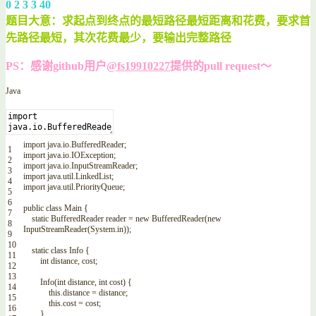
0 2 3 3 40
题目大意：求起点到终点的最短路径最短距离和花费，要求首
先路径最短，其次花费最少，要输出完整路径
PS：感谢github用户
@fs19910227
提供的pull request～
Java
import
java
.
io
.
BufferedReader
;
1
import
java
.
io
.
IOException
;
2
import
java
.
io
.
InputStreamReader
;
3
import
java
.
util
.
LinkedList
;
4
import
java
.
util
.
PriorityQueue
;
5
6
public
class
Main
{
7
static
BufferedReader
reader
=
new
BufferedReader
(
new
8
InputStreamReader
(
System
.
in
)
)
;
9
10
static
class
Info
{
11
int
distance
,
cost
;
12
13
Info
(
int
distance
,
int
cost
)
{
14
this
.
distance
=
distance
;
15
this
.
cost
=
cost
;
16
}