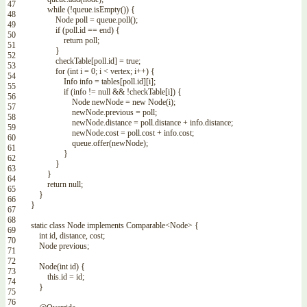
47
while
(
!
queue
.
isEmpty
(
)
)
{
48
Node
poll
=
queue
.
poll
(
)
;
49
if
(
poll
.
id
==
end
)
{
50
return
poll
;
51
}
52
checkTable
[
poll
.
id
]
=
true
;
53
for
(
int
i
=
0
;
i
<
vertex
;
i
++
)
{
54
Info
info
=
tables
[
poll
.
id
]
[
i
]
;
55
if
(
info
!=
null
&&
!
checkTable
[
i
]
)
{
56
Node
newNode
=
new
Node
(
i
)
;
57
newNode
.
previous
=
poll
;
58
newNode
.
distance
=
poll
.
distance
+
info
.
distance
;
59
newNode
.
cost
=
poll
.
cost
+
info
.
cost
;
60
queue
.
offer
(
newNode
)
;
61
}
62
}
63
}
64
return
null
;
65
}
66
}
67
68
static
class
Node
implements
Comparable
<Node>
{
69
int
id
,
distance
,
cost
;
70
Node
previous
;
71
72
Node
(
int
id
)
{
73
this
.
id
=
id
;
74
}
75
76