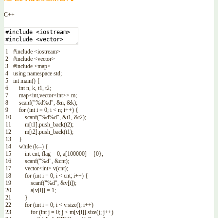
C++
1
#include <iostream>
2
#include <vector>
3
#include <map>
4
using
namespace
std
;
5
int
main
(
)
{
6
int
n
,
k
,
t1
,
t2
;
7
map
<
int
,
vector
<
int
>>
m
;
8
scanf
(
"%d%d"
,
&n
,
&k
)
;
9
for
(
int
i
=
0
;
i
<
n
;
i
++
)
{
10
scanf
(
"%d%d"
,
&t1
,
&t2
)
;
11
m
[
t1
]
.
push_back
(
t2
)
;
12
m
[
t2
]
.
push_back
(
t1
)
;
13
}
14
while
(
k
--
)
{
15
int
cnt
,
flag
=
0
,
a
[
100000
]
=
{
0
}
;
16
scanf
(
"%d"
,
&cnt
)
;
17
vector
<
int
>
v
(
cnt
)
;
18
for
(
int
i
=
0
;
i
<
cnt
;
i
++
)
{
19
scanf
(
"%d"
,
&v
[
i
]
)
;
20
a
[
v
[
i
]
]
=
1
;
21
}
22
for
(
int
i
=
0
;
i
<
v
.
size
(
)
;
i
++
)
23
for
(
int
j
=
0
;
j
<
m
[
v
[
i
]
]
.
size
(
)
;
j
++
)