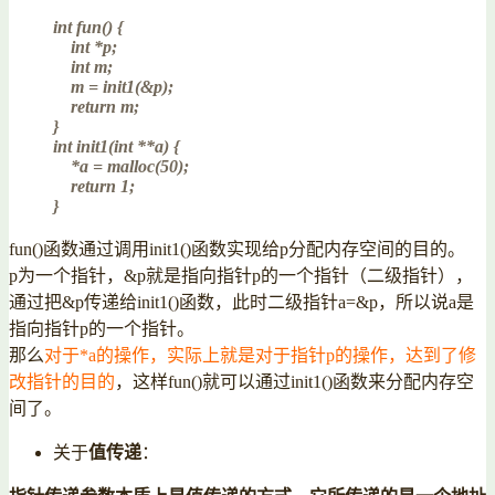
int fun() {
int *p;
int m;
m = init1(&p);
return m;
}
int init1(int **a) {
*a = malloc(50);
return 1;
}
fun()函数通过调用init1()函数实现给p分配内存空间的目的。
p为一个指针，&p就是指向指针p的一个指针（二级指针），
通过把&p传递给init1()函数，此时二级指针a=&p，所以说a是
指向指针p的一个指针。
那么
对于*a的操作，实际上就是对于指针p的操作，达到了修
改指针的目的
，这样fun()就可以通过init1()函数来分配内存空
间了。
关于
值传递
：