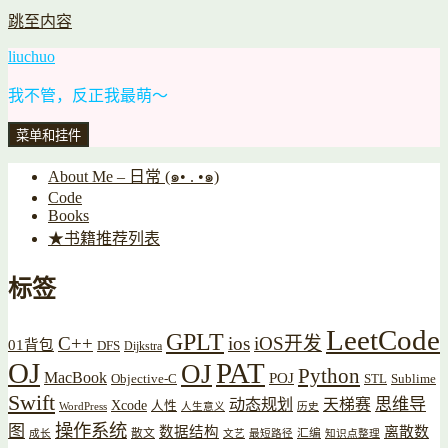
跳至内容
liuchuo
我不管，反正我最萌～
菜单和挂件
About Me – 日常 (๑• . •๑)
Code
Books
★书籍推荐列表
标签
LeetCode
GPLT
C++
ios
iOS开发
01背包
DFS
Dijkstra
OJ
PAT
OJ
Python
MacBook
POJ
Objective-C
STL
Sublime
Swift
思维导
动态规划
天梯赛
Xcode
人性
WordPress
人生意义
历史
操作系统
图
数据结构
离散数
散文
汇编
成长
文艺
最短路径
知识点整理