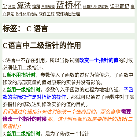
蓝桥杯
算法
读书笔记
学
编程
贪
科普
计算机组成原理
自我管理
软件项目管理
心算法
软件工程
软件体系结构
标签：
C 语言
C语言中二级指针的作用
C语言中不存在引用，所以当你试图
改变一个指针的值
的时候
必须使用二级指针。
1.
当不用指针时
，参数传入子函数的过程为值传递，子函数中
修改的局部变量的值对原来的实参并没有影响。
2.
当用一级指针时
，参数传入子函数的过程为地址传递，
子函
数的实际操作是对指针的操作
，那就可以通过子函数中对于实
参指针的修改达到修改实参的值的目的。
我们通过传递指针来达到修改一个值的目的。那么当你
需要
修改一个指针的时候
呢，这个时候我们就需要指针的指针(二
级指针)：
3.
当用二级指针时
，是为了修改一个指针