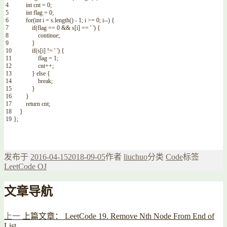
4
int
cnt
=
0
;
5
int
flag
=
0
;
6
for
(
int
i
=
s
.
length
(
)
-
1
;
i
>=
0
;
i
--
)
{
7
if
(
flag
==
0
&&
s
[
i
]
==
' '
)
{
8
continue
;
9
}
10
if
(
s
[
i
]
!=
' '
)
{
11
flag
=
1
;
12
cnt
++
;
13
}
else
{
14
break
;
15
}
16
}
17
return
cnt
;
18
}
19
}
;
发布于
2016-04-15
2018-09-05
作者
liuchuo
分类
Code
标签
LeetCode OJ
文章导航
上一
上篇文章：
LeetCode 19. Remove Nth Node From End of
List