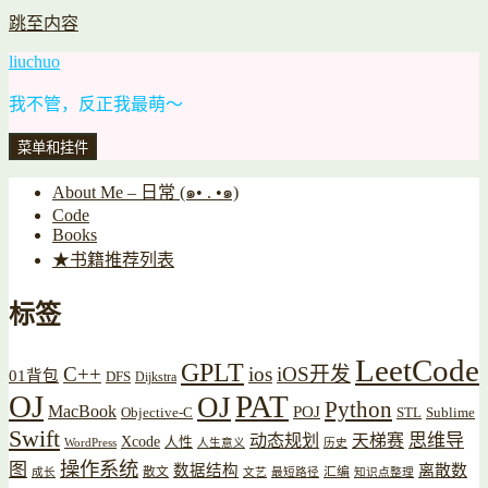
跳至内容
liuchuo
我不管，反正我最萌～
菜单和挂件
About Me – 日常 (๑• . •๑)
Code
Books
★书籍推荐列表
标签
LeetCode
GPLT
C++
ios
iOS开发
01背包
DFS
Dijkstra
OJ
PAT
OJ
Python
MacBook
POJ
Objective-C
STL
Sublime
Swift
思维导
动态规划
天梯赛
Xcode
人性
WordPress
人生意义
历史
操作系统
图
数据结构
离散数
散文
汇编
成长
文艺
最短路径
知识点整理