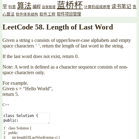
蓝桥杯
算法
读书笔记
学
编程
贪
科普
计算机组成原理
自我管理
软件项目管理
心算法
软件工程
软件体系结构
LeetCode 58. Length of Last Word
Given a string s consists of upper/lower-case alphabets and empty
space characters ‘ ‘, return the length of last word in the string.
If the last word does not exist, return 0.
Note: A word is defined as a character sequence consists of non-
space characters only.
For example,
Given s = “Hello World”,
return 5.
C++
1
class
Solution
{
2
public
:
3
int
lengthOfLastWord
(
string
s
)
{