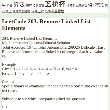
蓝桥杯
算法
读书笔记
学
编程
贪
科普
计算机组成原理
自我管理
软件项目管理
心算法
软件工程
软件体系结构
LeetCode 203. Remove Linked List
Elements
203. Remove Linked List Elements
My Submissions QuestionEditorial Solution
Total Accepted: 59711 Total Submissions: 209326 Difficulty: Easy
Remove all elements from a linked list of integers that have value
val.
Example
Given: 1 –> 2 –> 6 –> 3 –> 4 –> 5 –> 6, val = 6
Return: 1 –> 2 –> 3 –> 4 –> 5
Credits:
Special thanks to @mithmatt for adding this problem and creating all
test cases.
Subscribe to see which companies asked this question
C++