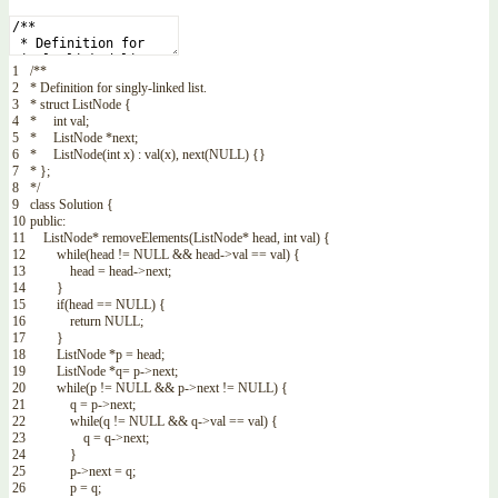
1
/**
2
* Definition for singly-linked list.
3
* struct ListNode {
4
* int val;
5
* ListNode *next;
6
* ListNode(int x) : val(x), next(NULL) {}
7
* };
8
*/
9
class
Solution
{
10
public
:
11
ListNode
*
removeElements
(
ListNode
*
head
,
int
val
)
{
12
while
(
head
!=
NULL
&&
head
->
val
==
val
)
{
13
head
=
head
->
next
;
14
}
15
if
(
head
==
NULL
)
{
16
return
NULL
;
17
}
18
ListNode
*
p
=
head
;
19
ListNode
*
q
=
p
->
next
;
20
while
(
p
!=
NULL
&&
p
->
next
!=
NULL
)
{
21
q
=
p
->
next
;
22
while
(
q
!=
NULL
&&
q
->
val
==
val
)
{
23
q
=
q
->
next
;
24
}
25
p
->
next
=
q
;
26
p
=
q
;