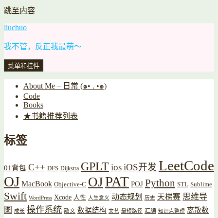
跳至内容
liuchuo
我不管，反正我最萌～
菜单和挂件
About Me – 日常 (๑• . •๑)
Code
Books
★书籍推荐列表
标签
LeetCode
GPLT
C++
ios
iOS开发
01背包
DFS
Dijkstra
OJ
PAT
OJ
Python
MacBook
POJ
Objective-C
STL
Sublime
Swift
思维导
动态规划
天梯赛
Xcode
人性
WordPress
人生意义
历史
操作系统
图
数据结构
离散数
散文
汇编
成长
文艺
最短路径
知识点整理