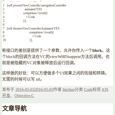
1
[
self
presentViewController
:navigationController
2
animated
:YES
3
completion
:
^
(
void
)
{
4
// Code
5
}
]
;
6
7
[
self
dismissViewControllerAnimated
:YES
8
completion
:
^
(
void
)
{
9
// Code
10
}
]
;
新接口的差别是提供了一个参数，允许你传入一个
block
。这
个
block
的回调方法在
VC
的
viewWillDisappear
方法后调用。也
就是被隐藏的
VC
对象被释放后运行回调。
这样做的好处：可以方便做多个
UI
效果之间的衔接和转换。
无需的时候可以写 nil。
发布于
2016-05-03
2016-05-03
作者
liuchuo
分类
Code
标签
iOS
开发
、
Objective-C
文章导航