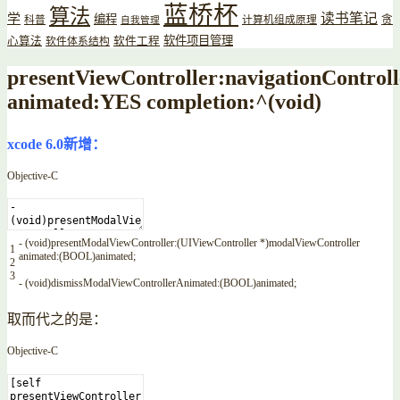
蓝桥杯
算法
读书笔记
学
编程
贪
科普
计算机组成原理
自我管理
软件项目管理
心算法
软件工程
软件体系结构
presentViewController:navigationControll
animated:YES completion:^(void)
xcode 6.0
新增：
Objective-C
-
(
void
)
presentModalViewController
:
(
UIViewController
*
)
modalViewController
1
animated
:
(
BOOL
)
animated
;
2
3
-
(
void
)
dismissModalViewControllerAnimated
:
(
BOOL
)
animated
;
取而代之的是：
Objective-C