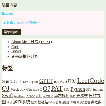
跳至内容
liuchuo
我不管，反正我最萌～
菜单和挂件
About Me – 日常 (๑• . •๑)
Code
Books
★书籍推荐列表
标签
LeetCode
GPLT
C++
ios
iOS开发
01背包
DFS
Dijkstra
OJ
PAT
OJ
Python
MacBook
POJ
Objective-C
STL
Sublime
Swift
思维导
动态规划
天梯赛
Xcode
人性
WordPress
人生意义
历史
操作系统
图
数据结构
离散数
散文
汇编
成长
文艺
最短路径
知识点整理