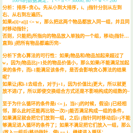
100%的数据满足：1 <= n <= 30000, 80 <= w <= 200
分析：排序+贪心。先从小到大排序，i、j指针分别从左到
右、从右到左遍历。
如果a[i]+a[j] <= w，那么把这两个物品都放入同一组，并且同
时移动指针；
否则，只能把j所指向的物品放入单独的一个组，移动j指针…
直到i j把所有物品都遍历完~
分析下贪心算法的可行性：如果j物品和i物品加起来超过了
w，因为j物品比j+1处的物品价值小，那么如果i不能满足加起
来的条件，而i-1能满足该条件，是否会影响贪心算法的结果
呢？
如果让j和i-1去组合，对于j+1，因为价值比j更大，所以就更
放不进i了，所以即使交换组合方式还是不影响构成的组数的~
至于为什么循环的条件是i <= j，当i<j的时候，假设i j已经相
邻，那么此时还能再比较一次i+j能否满足构成一组的条件，
如果满足就会把它们放到一组，之后i j指针同时移动后i>j不能
够满足进入循环的条件了；如果不满足把它们放入一组，那么
j放入一组后j移动指针，使i == j，继续进入循环；