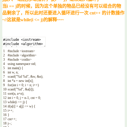
当i == j的时候，因为这个单独的物品已经没有可以组合的物
品剩余了，所以此时还要进入循环进行一次 cnt++ 的计数操作
~//这就是while(i <= j)的解释~~~
1
#include <iostream>
2
#include <algorithm>
3
#include <cstdio>
4
using
namespace
std
;
5
int
main
(
)
{
6
int
w
,
n
;
7
scanf
(
"%d %d"
,
&
w
,
&
n
)
;
8
int
*
a
=
new
int
[
n
]
;
9
for
(
int
i
=
0
;
i
<
n
;
i
++
)
10
scanf
(
"%d"
,
&
a
[
i
]
)
;
11
sort
(
a
,
a
+
n
)
;
12
int
i
=
0
,
j
=
n
-
1
,
cnt
=
0
;
13
while
(
i
<=
j
)
{
14
if
(
a
[
i
]
+
a
[
j
]
<=
w
)
{
15
i
++
;
16
}
17
cnt
++
;
18
j
--
;