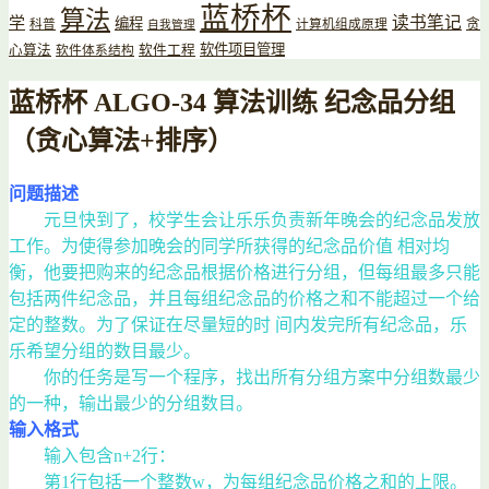
蓝桥杯
算法
读书笔记
学
编程
贪
科普
计算机组成原理
自我管理
软件项目管理
心算法
软件工程
软件体系结构
蓝桥杯 ALGO-34 算法训练 纪念品分组
（贪心算法+排序）
问题描述
元旦快到了，校学生会让乐乐负责新年晚会的纪念品发放
工作。为使得参加晚会的同学所获得的纪念品价值 相对均
衡，他要把购来的纪念品根据价格进行分组，但每组最多只能
包括两件纪念品，并且每组纪念品的价格之和不能超过一个给
定的整数。为了保证在尽量短的时 间内发完所有纪念品，乐
乐希望分组的数目最少。
你的任务是写一个程序，找出所有分组方案中分组数最少
的一种，输出最少的分组数目。
输入格式
输入包含n+2行：
第1行包括一个整数w，为每组纪念品价格之和的上限。