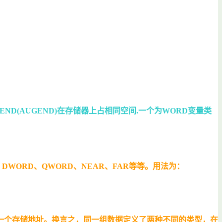
END(AUGEND)
在存储器上占相同空间
.
一个为
WORD
变量类
、
DWORD
、
QWORD
、
NEAR
、
FAR
等等。用法为：
一个存储地址。换言之，同一组数据定义了两种不同的类型，在