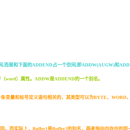
间
,
而是和下面的
ADDEND
占一个空间
,
即
ADDW(AUGW)
和
ADD
字（
word
）属性。ADDW是ADDEND的一个别名。
一条变量和标号定义语句相关的，其类型可以为
BYTE
、
WORD
同。而实际上，
Buffer1
是
Buffer2
的别名，两者指向内存中的同