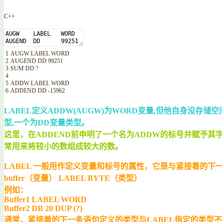
C++
1
AUGW
LABEL
WORD
2
AUGEND
DD
99251
3
SUM
DD
?
4
5
ADDW
LABEL
WORD
6
ADDEND
DD
-
15962
LABEL
定义
ADDW(AUGW)
为
WORD
变量
,
但他自身没存储空
型
,
一个为
DD
变量类型。
这里，在ADDEND前申明了一个名为ADDW的标号并赋予其
常用来将较小的数组成较大的数。
LABEL
一般用作定义变量和标号的属性，它是与紧接着的下
buffer
（变量）
LABEL BYTE
（类型）
例如：
Buffer1 LABEL WORD
Buffer2 DB 20 DUP (?)
通常，紧接着的下一条语句定义的类型与
LABEL
指定的类型不