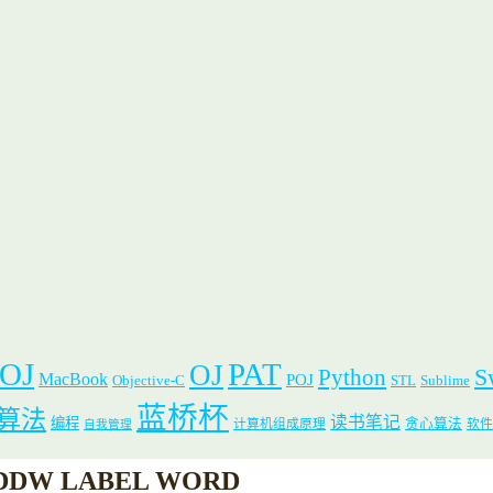
 OJ
PAT
OJ
S
Python
MacBook
POJ
Objective-C
STL
Sublime
蓝桥杯
算法
读书笔记
编程
贪心算法
计算机组成原理
软件
自我管理
DW LABEL WORD