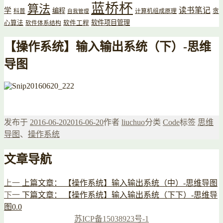
蓝桥杯
算法
读书笔记
学
编程
贪
科普
计算机组成原理
自我管理
软件项目管理
心算法
软件工程
软件体系结构
【操作系统】输入输出系统（下）-思维
导图
发布于
2016-06-20
2016-06-20
作者
liuchuo
分类
Code
标签
思维
导图
、
操作系统
文章导航
上一
上篇文章：
【操作系统】输入输出系统（中）-思维导图
下一
下篇文章：
【操作系统】输入输出系统（下下）-思维导
图0.0
苏ICP备15038923号-1