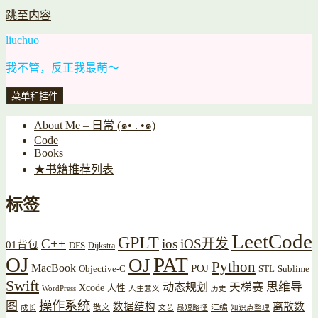
跳至内容
liuchuo
我不管，反正我最萌～
菜单和挂件
About Me – 日常 (๑• . •๑)
Code
Books
★书籍推荐列表
标签
LeetCode
GPLT
C++
ios
iOS开发
01背包
DFS
Dijkstra
OJ
PAT
OJ
Python
MacBook
POJ
Objective-C
STL
Sublime
Swift
思维导
动态规划
天梯赛
Xcode
人性
WordPress
人生意义
历史
操作系统
图
数据结构
离散数
散文
汇编
成长
文艺
最短路径
知识点整理