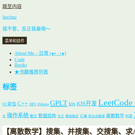
跳至内容
liuchuo
我不管，反正我最萌～
菜单和挂件
About Me – 日常 (๑• . •๑)
Code
Books
★书籍推荐列表
标签
LeetCode
GPLT
C++
ios
iOS开发
01背包
DFS
Dijkstra
操作系统
数据结构
离散数学
散文
汇编
科普
长
文艺
最短路径
知识点整理
【离散数学】搜集、并搜集、交搜集、求A = {{