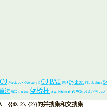
 OJ
PAT
OJ
S
Python
MacBook
POJ
Objective-C
STL
Sublime
蓝桥杯
算法
读书笔记
编程
贪心算法
计算机组成原理
软件
自我管理
Φ, 2}, {2}}的并搜集和交搜集