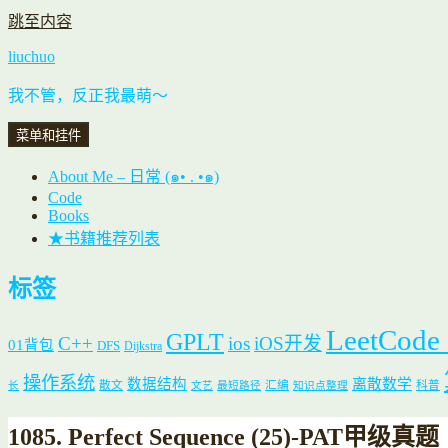
跳至内容
liuchuo
我不管，反正我最萌～
菜单和挂件
About Me – 日常 (๑• . •๑)
Code
Books
★书籍推荐列表
标签
LeetCode
GPLT
C++
ios
iOS开发
01背包
DFS
Dijkstra
操作系统
数据结构
离散数学
散文
汇编
科普
长
文艺
最短路径
知识点整理
1085. Perfect Sequence (25)-PAT甲级真题