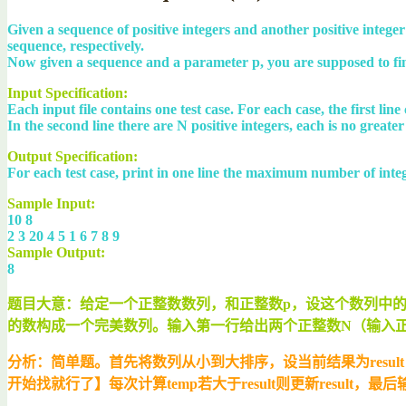
Given a sequence of positive integers and another positive int
sequence, respectively.
Now given a sequence and a parameter p, you are supposed to fi
Input Specification:
Each input file contains one test case. For each case, the first li
In the second line there are N positive integers, each is no greate
Output Specification:
For each test case, print in one line the maximum number of inte
Sample Input:
10 8
2 3 20 4 5 1 6 7 8 9
Sample Output:
8
题目大意：给定一个正整数数列，和正整数p，设这个数列中的最
的数构成一个完美数列。输入第一行给出两个正整数N（输入
分析：简单题。首先将数列从小到大排序，设当前结果为result = 0，当
开始找就行了】每次计算temp若大于result则更新result，最后输