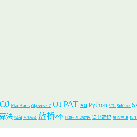
 OJ
PAT
OJ
S
Python
MacBook
POJ
Objective-C
STL
Sublime
蓝桥杯
算法
读书笔记
编程
贪心算法
计算机组成原理
软件
自我管理