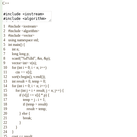
C++
1
#include <iostream>
2
#include <algorithm>
3
#include <vector>
4
using
namespace
std
;
5
int
main
(
)
{
6
int
n
;
7
long
long
p
;
8
scanf
(
"%d%lld"
,
&n
,
&p
)
;
9
vector
<
int
>
v
(
n
)
;
10
for
(
int
i
=
0
;
i
<
n
;
i
++
)
11
cin
>>
v
[
i
]
;
12
sort
(
v
.
begin
(
)
,
v
.
end
(
)
)
;
13
int
result
=
0
,
temp
=
0
;
14
for
(
int
i
=
0
;
i
<
n
;
i
++
)
{
15
for
(
int
j
=
i
+
result
;
j
<
n
;
j
++
)
{
16
if
(
v
[
j
]
<=
v
[
i
]
*
p
)
{
17
temp
=
j
-
i
+
1
;
18
if
(
temp
>
result
)
19
result
=
temp
;
20
}
else
{
21
break
;
22
}
23
}
24
}
25
cout
<<
result
;