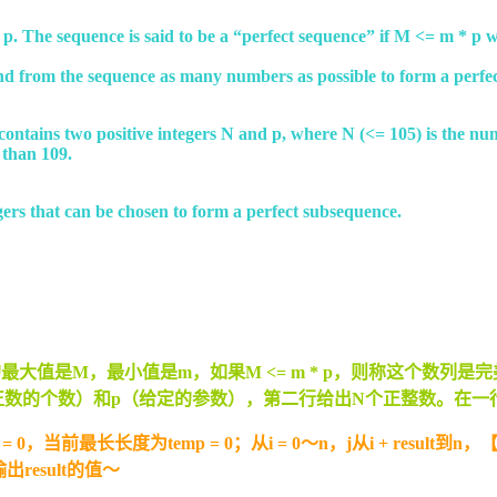
eger p. The sequence is said to be a “perfect sequence” if M <= m
nd from the sequence as many numbers as possible to form a perfe
ne contains two positive integers N and p, where N (<= 105) is the n
r than 109.
gers that can be chosen to form a perfect subsequence.
大值是M，最小值是m，如果M <= m * p，则称这个数列
正数的个数）和p（给定的参数），第二行给出N个正整数。在一
前最长长度为temp = 0；从i = 0～n，j从i + result到n
出result的值～