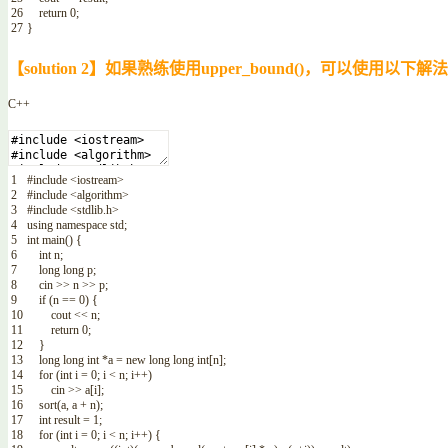
26
return
0
;
27
}
【solution 2】如果熟练使用upper_bound()，可以使用以下
C++
1
#include <iostream>
2
#include <algorithm>
3
#include <stdlib.h>
4
using
namespace
std
;
5
int
main
(
)
{
6
int
n
;
7
long
long
p
;
8
cin
>>
n
>>
p
;
9
if
(
n
==
0
)
{
10
cout
<<
n
;
11
return
0
;
12
}
13
long
long
int
*
a
=
new
long
long
int
[
n
]
;
14
for
(
int
i
=
0
;
i
<
n
;
i
++
)
15
cin
>>
a
[
i
]
;
16
sort
(
a
,
a
+
n
)
;
17
int
result
=
1
;
18
for
(
int
i
=
0
;
i
<
n
;
i
++
)
{