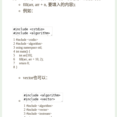
fill(arr, arr + n, 要填入的内容);
例如：
1
#include <cstdio>
2
#include <algorithm>
3
using
namespace
std
;
4
int
main
(
)
{
5
int
arr
[
10
]
;
6
fill
(
arr
,
arr
+
10
,
2
)
;
7
return
0
;
8
}
vector也可以：
1
#include <algorithm>
2
#include <vector>
3
#include <iostream>