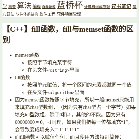
蓝桥杯
算法
读书笔记
学
编程
贪
科普
计算机组成原理
自我管理
软件项目管理
心算法
软件工程
软件体系结构
【C++】fill函数，fill与memset函数的区
别
memset函数
按照字节填充某字符
在头文件
里面
<cstring>
fill函数
按照单元赋值，将一个区间的元素都赋同一个值
在头文件
里面
<algorithm>
因为memset函数按照字节填充，所以一般memset只能用
来填充char型数组，（因为只有char型占一个字节）如果
填充int型数组，除了0和-1，其他的不能。因为只有
00000000 = 0，-1同理，如果我们把每一位都填充“1”，
会导致变成填充入“11111111”
而fill函数可以赋值任何，而且使用方法特别简便：