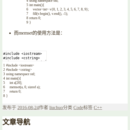
4
using
namespace
std
;
5
int
main
(
)
{
6
vector
<
int
>
v
{
0
,
1
,
2
,
3
,
4
,
5
,
6
,
7
,
8
,
9
}
;
7
fill
(
v
.
begin
(
)
,
v
.
end
(
)
,
-
1
)
;
8
return
0
;
9
}
而memset的使用方法是：
1
#include <iostream>
2
#include <cstring>
3
using
namespace
std
;
4
int
main
(
)
{
5
int
a
[
20
]
;
6
memset
(
a
,
0
,
sizeof
a
)
;
7
return
0
;
8
}
发布于
2016-08-24
作者
liuchuo
分类
Code
标签
C++
文章导航