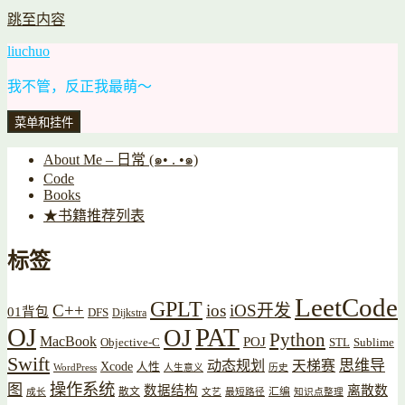
跳至内容
liuchuo
我不管，反正我最萌～
菜单和挂件
About Me – 日常 (๑• . •๑)
Code
Books
★书籍推荐列表
标签
LeetCode
GPLT
C++
ios
iOS开发
01背包
DFS
Dijkstra
OJ
PAT
OJ
Python
MacBook
POJ
Objective-C
STL
Sublime
Swift
思维导
动态规划
天梯赛
Xcode
人性
WordPress
人生意义
历史
操作系统
图
数据结构
离散数
散文
汇编
成长
文艺
最短路径
知识点整理