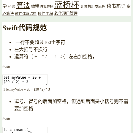
蓝桥杯
算法
读书笔记
学
编程
贪
科普
计算机组成原理
自我管理
软件项目管理
心算法
软件工程
软件体系结构
Swift代码规范
一行不要超过160个字符
左大括号不换行
运算符（ + – * / == != ->）左右加空格，
Swift
1
let
myValue
=
20
+
(
30
/
2
)
*
3
逗号、冒号的后面加空格，但遇到后面是小括号则不需
要加空格
Swift