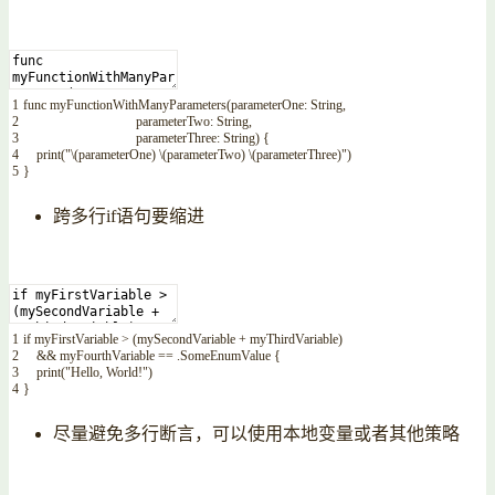
1
func
myFunctionWithManyParameters
(
parameterOne
:
String
,
2
parameterTwo
:
String
,
3
parameterThree
:
String
)
{
4
print
(
"
\
(
parameterOne
)
\
(
parameterTwo
)
\
(
parameterThree
)
"
)
5
}
跨多行if语句要缩进
1
if
myFirstVariable
>
(
mySecondVariable
+
myThirdVariable
)
2
&&
myFourthVariable
==
.
SomeEnumValue
{
3
print
(
"Hello, World!"
)
4
}
尽量避免多行断言，可以使用本地变量或者其他策略