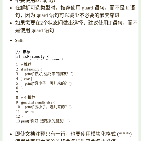
不要使用as! 或 try!
在解析可选类型时，推荐使用 guard 语句，而不是 if 语
句，因为 guard 语句可以减少不必要的嵌套缩进
如果需要在2个状态间做出选择，建议使用if 语句，而不
是使用 guard 语句
Swift
1
// 推荐
2
if
isFriendly
{
3
print
(
"你好, 远路来的朋友！"
)
4
}
else
{
5
print
(
“穷小子，哪儿来的？
")
6
}
7
8
// 不推荐
9
guard isFriendly else {
10
print("
穷小子，哪儿来的？
")
11
return
12
}
13
print("
你好
,
远路来的朋友！"
)
即使文档注释只有一行，也要使用模块化格式 (/** */)