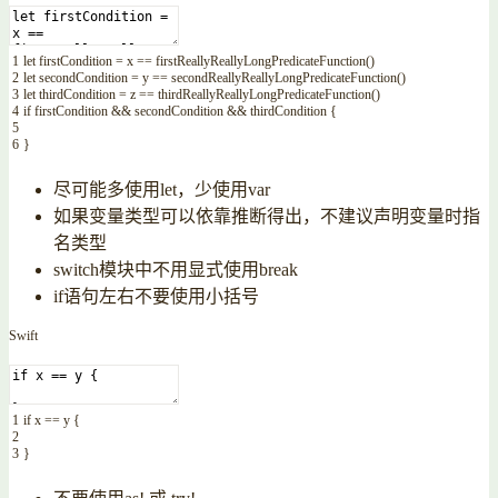
1
let
firstCondition
=
x
==
firstReallyReallyLongPredicateFunction
(
)
2
let
secondCondition
=
y
==
secondReallyReallyLongPredicateFunction
(
)
3
let
thirdCondition
=
z
==
thirdReallyReallyLongPredicateFunction
(
)
4
if
firstCondition
&&
secondCondition
&&
thirdCondition
{
5
6
}
尽可能多使用let，少使用var
如果变量类型可以依靠推断得出，不建议声明变量时指
名类型
switch模块中不用显式使用break
if语句左右不要使用小括号
Swift
1
if
x
==
y
{
2
3
}