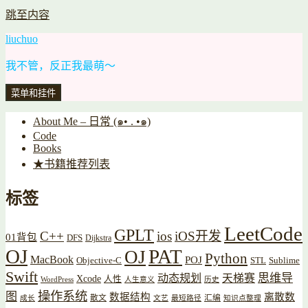
跳至内容
liuchuo
我不管，反正我最萌～
菜单和挂件
About Me – 日常 (๑• . •๑)
Code
Books
★书籍推荐列表
标签
LeetCode
GPLT
C++
ios
iOS开发
01背包
DFS
Dijkstra
OJ
PAT
OJ
Python
MacBook
POJ
Objective-C
STL
Sublime
Swift
思维导
动态规划
天梯赛
Xcode
人性
WordPress
人生意义
历史
操作系统
图
数据结构
离散数
散文
汇编
成长
文艺
最短路径
知识点整理