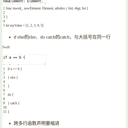
1
func
insert
(
_
newElement
:
Element
,
atIndex
i
:
Int
)
-
&
gt
;
Int
{
2
3
}
4
5
let
myValue
=
[
1
,
2
,
3
,
4
,
5
]
if else的else、do catch的catch，与大括号在同一行
Swift
1
if
a
==
b
{
2
3
}
else
{
4
5
}
6
7
do
{
8
9
}
catch
{
10
11
}
跨多行函数声明要缩进