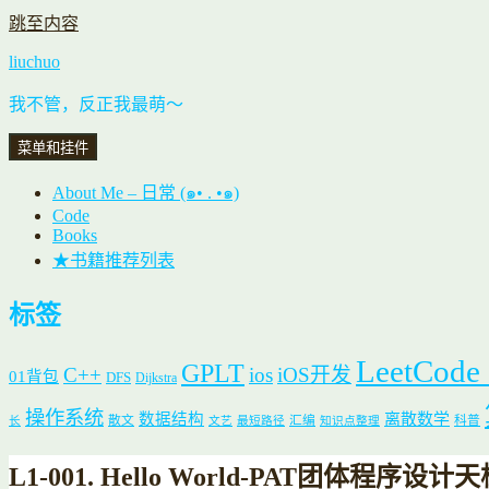
跳至内容
liuchuo
我不管，反正我最萌～
菜单和挂件
About Me – 日常 (๑• . •๑)
Code
Books
★书籍推荐列表
标签
LeetCode
GPLT
C++
ios
iOS开发
01背包
DFS
Dijkstra
操作系统
数据结构
离散数学
散文
汇编
科普
长
文艺
最短路径
知识点整理
L1-001. Hello World-PAT团体程序设计