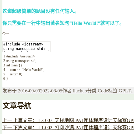
这道超级简单的题目没有任何输入。
你只需要在一行中输出著名短句“Hello World!”就可以了。
C++
1
#include <iostream>
2
using
namespace
std
;
3
int
main
(
)
{
4
cout
<<
"Hello World!"
;
5
return
0
;
6
}
发布于
2016-09-09
2022-08-05
作者
liuchuo
分类
Code
标签
GPLT
文章导航
上一
上篇文章：
L3-007. 天梯地图-PAT团体程序设计天梯赛GP
下一
下篇文章：
L1-002. 打印沙漏-PAT团体程序设计天梯赛GP