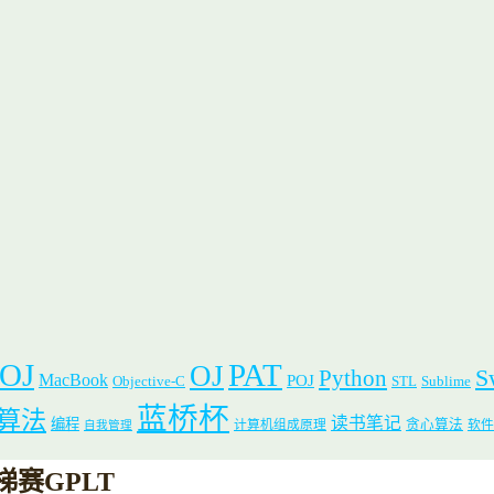
 OJ
PAT
OJ
S
Python
MacBook
POJ
Objective-C
STL
Sublime
蓝桥杯
算法
读书笔记
编程
贪心算法
计算机组成原理
软件
自我管理
天梯赛GPLT