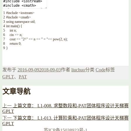
1
#include <iostream>
2
#include <cmath>
3
using
namespace
std
;
4
int
main
(
)
{
5
int
n
;
6
cin
>>
n
;
7
cout
<<
"2^"
<<
n
<<
" = "
<<
pow
(
2
,
n
)
;
8
return
0
;
9
}
发布于
2016-09-09
2018-09-03
作者
liuchuo
分类
Code
标签
GPLT
、
PAT
文章导航
上一
上篇文章：
L1-008. 求整数段和-PAT团体程序设计天梯赛
GPLT
下一
下篇文章：
L1-013. 计算阶乘和-PAT团体程序设计天梯赛
GPLT
苏ICP备15038923号-1