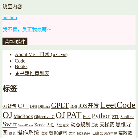
跳至内容
liuchuo
我不管，反正我最萌～
菜单和挂件
About Me – 日常 (๑• . •๑)
Code
Books
★书籍推荐列表
标签
LeetCode
GPLT
C++
ios
iOS开发
01背包
DFS
Dijkstra
OJ
PAT
OJ
Python
MacBook
POJ
Objective-C
STL
Sublime
Swift
思维导
动态规划
天梯赛
Xcode
人性
WordPress
人生意义
历史
操作系统
图
数据结构
离散数
散文
汇编
成长
文艺
最短路径
知识点整理