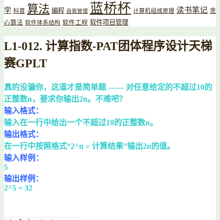
蓝桥杯
算法
读书笔记
学
编程
贪
科普
计算机组成原理
自我管理
软件项目管理
心算法
软件工程
软件体系结构
L1-012. 计算指数-PAT团体程序设计天梯
赛GPLT
真的没骗你，这道才是简单题 —— 对任意给定的不超过10的
正整数n，要求你输出2n。不难吧？
输入格式：
输入在一行中给出一个不超过10的正整数n。
输出格式：
在一行中按照格式“2^n = 计算结果”输出2n的值。
输入样例：
5
输出样例：
2^5 = 32