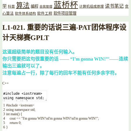
蓝桥杯
算法
读书笔记
学
编程
贪
科普
计算机组成原理
自我管理
软件项目管理
心算法
软件工程
软件体系结构
L1-021. 重要的话说三遍-PAT团体程序设
计天梯赛GPLT
这道超级简单的题目没有任何输入。
你只需要把这句很重要的话 —— “I’m gonna WIN!”’——连续
输出三遍就可以了。
注意每遍占一行，除了每行的回车不能有任何多余字符。
C++
1
#include <iostream>
2
using
namespace
std
;
3
int
main
(
)
{
4
cout
<<
"I'm gonna WIN!\nI'm gonna WIN!\nI'm gonna WIN!"
;
5
return
0
;
6
}