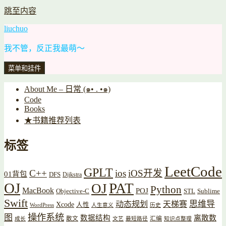
跳至内容
liuchuo
我不管，反正我最萌～
菜单和挂件
About Me – 日常 (๑• . •๑)
Code
Books
★书籍推荐列表
标签
LeetCode
GPLT
C++
ios
iOS开发
01背包
DFS
Dijkstra
OJ
PAT
OJ
Python
MacBook
POJ
Objective-C
STL
Sublime
Swift
思维导
动态规划
天梯赛
Xcode
人性
WordPress
人生意义
历史
操作系统
图
数据结构
离散数
散文
汇编
成长
文艺
最短路径
知识点整理