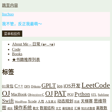
跳至内容
liuchuo
我不管，反正我最萌～
菜单和挂件
About Me – 日常 (๑• . •๑)
Code
Books
★书籍推荐列表
标签
LeetCode
GPLT
C++
ios
iOS开发
01背包
DFS
Dijkstra
OJ
PAT
OJ
Python
MacBook
POJ
Objective-C
STL
Sublime
Swift
思维导
动态规划
天梯赛
Xcode
人性
WordPress
人生意义
历史
操作系统
图
数据结构
离散数
散文
汇编
成长
文艺
最短路径
知识点整理