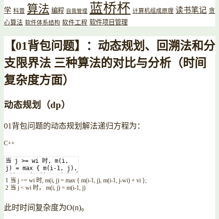
蓝桥杯
算法
读书笔记
学
编程
贪
科普
计算机组成原理
自我管理
软件项目管理
心算法
软件工程
软件体系结构
【01背包问题】：动态规划、回溯法和分
支限界法 三种算法的对比与分析（时间
复杂度方面）
动态规划（dp）
01背包问题的动态规划解法递归方程为：
C++
1
当
j
>=
wi
时
,
m
(
i
,
j
)
=
max
{
m
(
i
-
1
,
j
)
,
m
(
i
-
1
,
j
-
wi
)
+
vi
}
;
2
当
j
<
wi
时，
m
(
i
,
j
)
=
m
(
i
-
1
,
j
)
此时时间复杂度为O(n)。