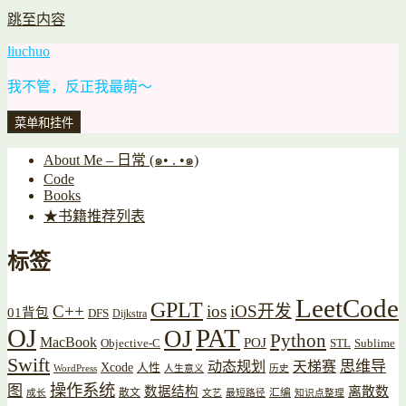
跳至内容
liuchuo
我不管，反正我最萌～
菜单和挂件
About Me – 日常 (๑• . •๑)
Code
Books
★书籍推荐列表
标签
LeetCode
GPLT
C++
ios
iOS开发
01背包
DFS
Dijkstra
OJ
PAT
OJ
Python
MacBook
POJ
Objective-C
STL
Sublime
Swift
思维导
动态规划
天梯赛
Xcode
人性
WordPress
人生意义
历史
操作系统
图
数据结构
离散数
散文
汇编
成长
文艺
最短路径
知识点整理