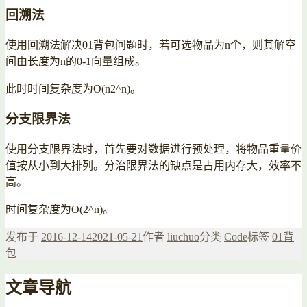
回溯法
使用回溯法解决01背包问题时，若可选物品为n个，则其解空
间由长度为n的0-1向量组成。
此时时间复杂度为O(n2^n)。
分支限界法
使用分支限界法时，首先要对数据进行预处理，将物品重量价
值按从小到大排列。分治限界法的缺点是占用内存大，效率不
高。
时间复杂度为O(2^n)。
发布于
2016-12-14
2021-05-21
作者
liuchuo
分类
Code
标签
01背
包
文章导航