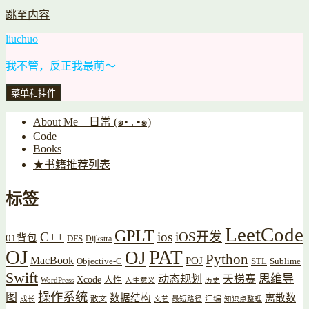
跳至内容
liuchuo
我不管，反正我最萌～
菜单和挂件
About Me – 日常 (๑• . •๑)
Code
Books
★书籍推荐列表
标签
LeetCode
GPLT
C++
ios
iOS开发
01背包
DFS
Dijkstra
OJ
PAT
OJ
Python
MacBook
POJ
Objective-C
STL
Sublime
Swift
思维导
动态规划
天梯赛
Xcode
人性
WordPress
人生意义
历史
操作系统
图
数据结构
离散数
散文
汇编
成长
文艺
最短路径
知识点整理