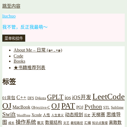
跳至内容
liuchuo
我不管，反正我最萌～
菜单和挂件
About Me – 日常 (๑• . •๑)
Code
Books
★书籍推荐列表
标签
LeetCode
GPLT
C++
ios
iOS开发
01背包
DFS
Dijkstra
OJ
PAT
OJ
Python
MacBook
POJ
Objective-C
STL
Sublime
Swift
思维导
动态规划
天梯赛
Xcode
人性
WordPress
人生意义
历史
操作系统
图
数据结构
离散数
散文
汇编
成长
文艺
最短路径
知识点整理