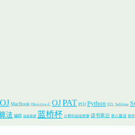
 OJ
PAT
OJ
S
Python
MacBook
POJ
Objective-C
STL
Sublime
蓝桥杯
算法
读书笔记
编程
贪心算法
计算机组成原理
软件
自我管理