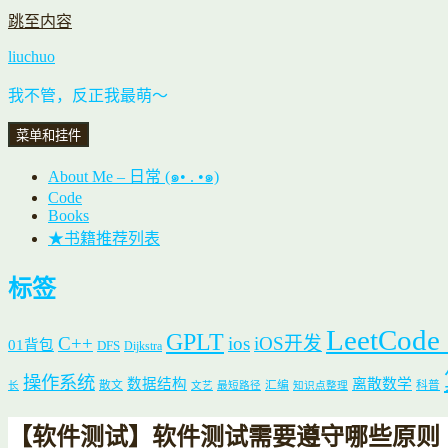
跳至内容
liuchuo
我不管，反正我最萌～
菜单和挂件
About Me – 日常 (๑• . •๑)
Code
Books
★书籍推荐列表
标签
LeetCode
GPLT
C++
ios
iOS开发
01背包
DFS
Dijkstra
操作系统
数据结构
离散数学
散文
汇编
科普
长
文艺
最短路径
知识点整理
【软件测试】软件测试需要遵守哪些原则