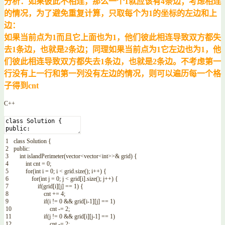
分析：如果彼此不相连，那么一个1就应该有4条边；考虑相连
的情况，为了避免重复计算，只取每个为1的坐标的左边和上
边：
如果当前点为1而且它上面也为1，他们彼此相连导致双方都失
去1条边，也就是2条边；同理如果当前点为1它左边也为1，他
们彼此相连导致双方都失去1条边，也就是2条边。不考虑第一
行没有上一行和第一列没有左边的情况，则可以遍历每一个格
子得到cnt
C++
1
class
Solution
{
2
public
:
3
int
islandPerimeter
(
vector
<
vector
<
int
>>
&
grid
)
{
4
int
cnt
=
0
;
5
for
(
int
i
=
0
;
i
<
grid
.
size
(
)
;
i
++
)
{
6
for
(
int
j
=
0
;
j
<
grid
[
i
]
.
size
(
)
;
j
++
)
{
7
if
(
grid
[
i
]
[
j
]
==
1
)
{
8
cnt
+=
4
;
9
if
(
i
!=
0
&&
grid
[
i
-
1
]
[
j
]
==
1
)
10
cnt
-=
2
;
11
if
(
j
!=
0
&&
grid
[
i
]
[
j
-
1
]
==
1
)
12
cnt
-=
2
;