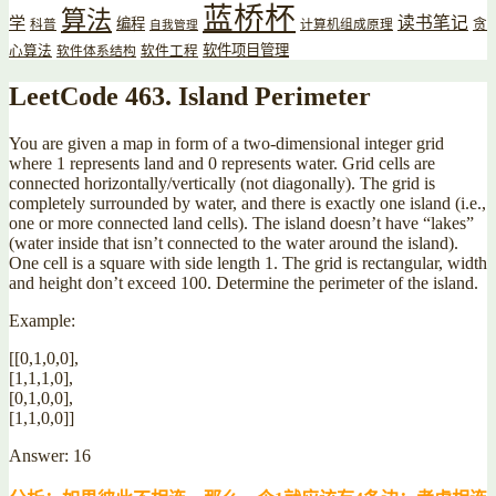
蓝桥杯
算法
读书笔记
学
编程
贪
科普
计算机组成原理
自我管理
软件项目管理
心算法
软件工程
软件体系结构
LeetCode 463. Island Perimeter
You are given a map in form of a two-dimensional integer grid
where 1 represents land and 0 represents water. Grid cells are
connected horizontally/vertically (not diagonally). The grid is
completely surrounded by water, and there is exactly one island (i.e.,
one or more connected land cells). The island doesn’t have “lakes”
(water inside that isn’t connected to the water around the island).
One cell is a square with side length 1. The grid is rectangular, width
and height don’t exceed 100. Determine the perimeter of the island.
Example:
[[0,1,0,0],
[1,1,1,0],
[0,1,0,0],
[1,1,0,0]]
Answer: 16