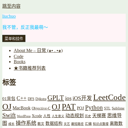
跳至内容
liuchuo
我不管，反正我最萌～
菜单和挂件
About Me – 日常 (๑• . •๑)
Code
Books
★书籍推荐列表
标签
LeetCode
GPLT
C++
ios
iOS开发
01背包
DFS
Dijkstra
OJ
PAT
OJ
Python
MacBook
POJ
Objective-C
STL
Sublime
Swift
思维导
动态规划
天梯赛
Xcode
人性
WordPress
人生意义
历史
操作系统
图
数据结构
离散数
散文
汇编
成长
文艺
最短路径
知识点整理