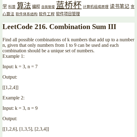
蓝桥杯
算法
读书笔记
学
编程
贪
科普
计算机组成原理
自我管理
软件项目管理
心算法
软件工程
软件体系结构
LeetCode 216. Combination Sum III
Find all possible combinations of k numbers that add up to a number
n, given that only numbers from 1 to 9 can be used and each
combination should be a unique set of numbers.
Example 1:
Input: k = 3, n = 7
Output:
[[1,2,4]]
Example 2:
Input: k = 3, n = 9
Output:
[[1,2,6], [1,3,5], [2,3,4]]