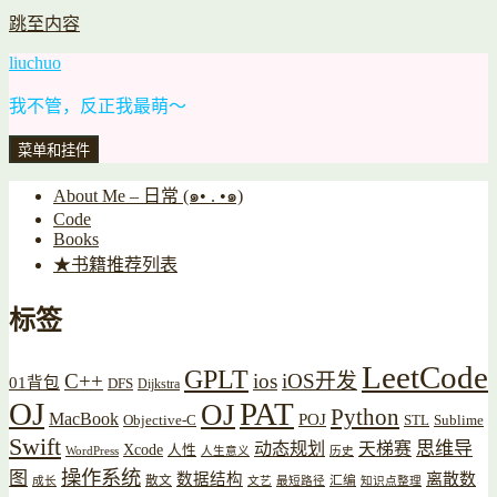
跳至内容
liuchuo
我不管，反正我最萌～
菜单和挂件
About Me – 日常 (๑• . •๑)
Code
Books
★书籍推荐列表
标签
LeetCode
GPLT
C++
ios
iOS开发
01背包
DFS
Dijkstra
OJ
PAT
OJ
Python
MacBook
POJ
Objective-C
STL
Sublime
Swift
思维导
动态规划
天梯赛
Xcode
人性
WordPress
人生意义
历史
操作系统
图
数据结构
离散数
散文
汇编
成长
文艺
最短路径
知识点整理