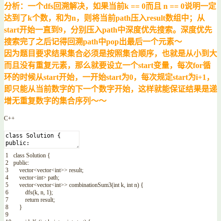
分析：一个dfs回溯解决，如果当前k == 0而且 n == 0说明一定
达到了k个数，和为n，则将当前path压入result数组中；从
start开始一直到9，分别压入path中深度优先搜索。深度优先
搜索完了之后记得回溯path中pop出最后一个元素～
因为题目要求结果集合必须是按照集合顺序，也就是从小到大
而且没有重复元素，那么就要设立一个start变量，每次for循
环的时候从start开始，一开始start为0，每次规定start为i+1，
即只能从当前数字的下一个数字开始，这样就能保证结果是递
增无重复数字的集合序列～～
C++
1
class
Solution
{
2
public
:
3
vector
<
vector
<
int
>>
result
;
4
vector
<
int
>
path
;
5
vector
<
vector
<
int
>>
combinationSum3
(
int
k
,
int
n
)
{
6
dfs
(
k
,
n
,
1
)
;
7
return
result
;
8
}
9