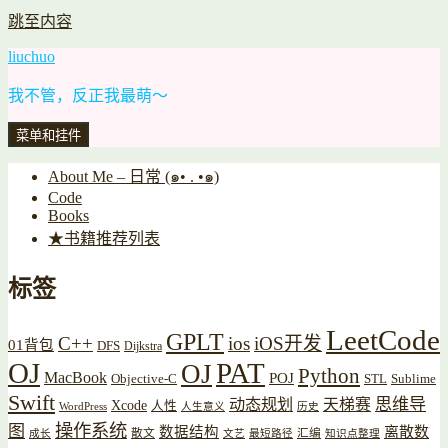
跳至内容
liuchuo
我不管，反正我最萌～
菜单和挂件
About Me – 日常 (๑• . •๑)
Code
Books
★书籍推荐列表
标签
LeetCode
GPLT
C++
ios
iOS开发
01背包
DFS
Dijkstra
OJ
PAT
OJ
Python
MacBook
POJ
Objective-C
STL
Sublime
Swift
思维导
动态规划
天梯赛
Xcode
人性
WordPress
人生意义
历史
操作系统
图
数据结构
离散数
散文
汇编
成长
文艺
最短路径
知识点整理