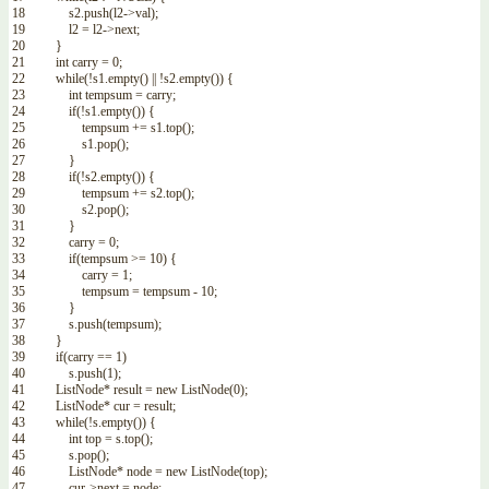
18
s2
.
push
(
l2
->
val
)
;
19
l2
=
l2
->
next
;
20
}
21
int
carry
=
0
;
22
while
(
!
s1
.
empty
(
)
||
!
s2
.
empty
(
)
)
{
23
int
tempsum
=
carry
;
24
if
(
!
s1
.
empty
(
)
)
{
25
tempsum
+=
s1
.
top
(
)
;
26
s1
.
pop
(
)
;
27
}
28
if
(
!
s2
.
empty
(
)
)
{
29
tempsum
+=
s2
.
top
(
)
;
30
s2
.
pop
(
)
;
31
}
32
carry
=
0
;
33
if
(
tempsum
>=
10
)
{
34
carry
=
1
;
35
tempsum
=
tempsum
-
10
;
36
}
37
s
.
push
(
tempsum
)
;
38
}
39
if
(
carry
==
1
)
40
s
.
push
(
1
)
;
41
ListNode
*
result
=
new
ListNode
(
0
)
;
42
ListNode
*
cur
=
result
;
43
while
(
!
s
.
empty
(
)
)
{
44
int
top
=
s
.
top
(
)
;
45
s
.
pop
(
)
;
46
ListNode
*
node
=
new
ListNode
(
top
)
;
47
cur
->
next
=
node
;