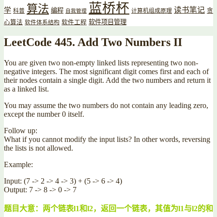
蓝桥杯
算法
读书笔记
学
编程
贪
科普
计算机组成原理
自我管理
软件项目管理
心算法
软件工程
软件体系结构
LeetCode 445. Add Two Numbers II
You are given two non-empty linked lists representing two non-
negative integers. The most significant digit comes first and each of
their nodes contain a single digit. Add the two numbers and return it
as a linked list.
You may assume the two numbers do not contain any leading zero,
except the number 0 itself.
Follow up:
What if you cannot modify the input lists? In other words, reversing
the lists is not allowed.
Example:
Input: (7 -> 2 -> 4 -> 3) + (5 -> 6 -> 4)
Output: 7 -> 8 -> 0 -> 7
题目大意：两个链表l1和l2，返回一个链表，其值为l1与l2的和