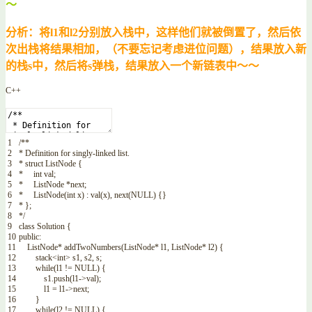
～
分析：将l1和l2分别放入栈中，这样他们就被倒置了，然后依
次出栈将结果相加，（不要忘记考虑进位问题），结果放入新
的栈s中，然后将s弹栈，结果放入一个新链表中～～
C++
1
/**
2
* Definition for singly-linked list.
3
* struct ListNode {
4
* int val;
5
* ListNode *next;
6
* ListNode(int x) : val(x), next(NULL) {}
7
* };
8
*/
9
class
Solution
{
10
public
:
11
ListNode
*
addTwoNumbers
(
ListNode
*
l1
,
ListNode
*
l2
)
{
12
stack
<
int
>
s1
,
s2
,
s
;
13
while
(
l1
!=
NULL
)
{
14
s1
.
push
(
l1
->
val
)
;
15
l1
=
l1
->
next
;
16
}
17
while
(
l2
!=
NULL
)
{