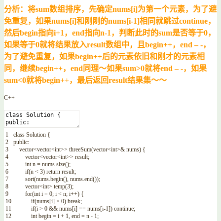
分析：将sum数组排序，先确定nums[i]为第一个元素，为了避
免重复，如果nums[i]和刚刚的nums[i-1]相同就跳过continue，
然后begin指向i+1，end指向n-1，判断此时的sum是否等于0，
如果等于0就将结果放入result数组中，且begin++，end – -，
为了避免重复，如果begin++后的元素依旧和刚才的元素相
同，继续begin++，end同理～如果sum>0就将end – -，如果
sum<0就将begin++，最后返回result结果集～～
C++
1
class
Solution
{
2
public
:
3
vector
<
vector
<
int
>>
threeSum
(
vector
<
int
>
&
nums
)
{
4
vector
<
vector
<
int
>>
result
;
5
int
n
=
nums
.
size
(
)
;
6
if
(
n
<
3
)
return
result
;
7
sort
(
nums
.
begin
(
)
,
nums
.
end
(
)
)
;
8
vector
<
int
>
temp
(
3
)
;
9
for
(
int
i
=
0
;
i
<
n
;
i
++
)
{
10
if
(
nums
[
i
]
>
0
)
break
;
11
if
(
i
>
0
&&
nums
[
i
]
==
nums
[
i
-
1
]
)
continue
;
12
int
begin
=
i
+
1
,
end
=
n
-
1
;