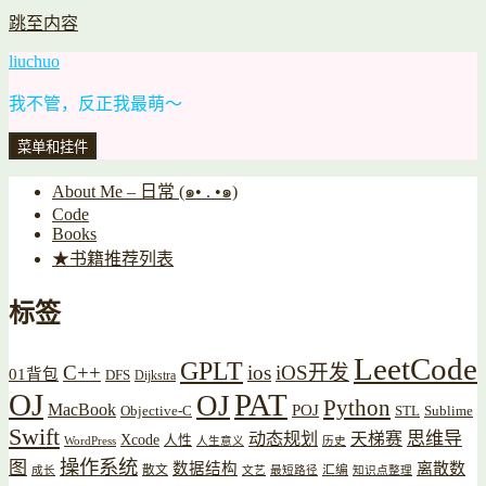
跳至内容
liuchuo
我不管，反正我最萌～
菜单和挂件
About Me – 日常 (๑• . •๑)
Code
Books
★书籍推荐列表
标签
LeetCode
GPLT
C++
ios
iOS开发
01背包
DFS
Dijkstra
OJ
PAT
OJ
Python
MacBook
POJ
Objective-C
STL
Sublime
Swift
思维导
动态规划
天梯赛
Xcode
人性
WordPress
人生意义
历史
操作系统
图
数据结构
离散数
散文
汇编
成长
文艺
最短路径
知识点整理