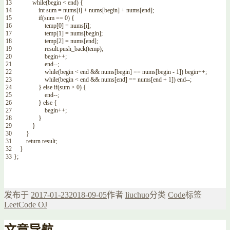
13
while
(
begin
<
end
)
{
14
int
sum
=
nums
[
i
]
+
nums
[
begin
]
+
nums
[
end
]
;
15
if
(
sum
==
0
)
{
16
temp
[
0
]
=
nums
[
i
]
;
17
temp
[
1
]
=
nums
[
begin
]
;
18
temp
[
2
]
=
nums
[
end
]
;
19
result
.
push_back
(
temp
)
;
20
begin
++
;
21
end
--
;
22
while
(
begin
<
end
&&
nums
[
begin
]
==
nums
[
begin
-
1
]
)
begin
++
;
23
while
(
begin
<
end
&&
nums
[
end
]
==
nums
[
end
+
1
]
)
end
--
;
24
}
else
if
(
sum
>
0
)
{
25
end
--
;
26
}
else
{
27
begin
++
;
28
}
29
}
30
}
31
return
result
;
32
}
33
}
;
发布于
2017-01-23
2018-09-05
作者
liuchuo
分类
Code
标签
LeetCode OJ