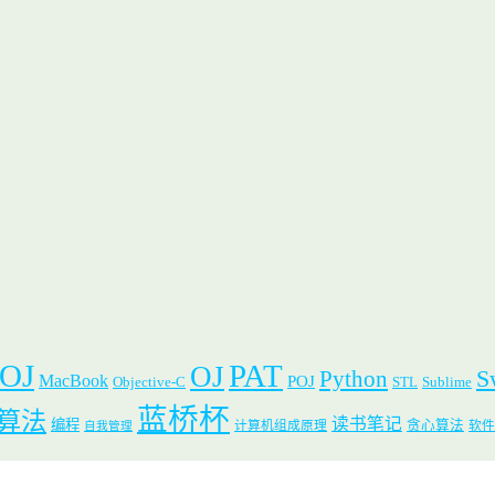
 OJ
PAT
OJ
S
Python
MacBook
POJ
Objective-C
STL
Sublime
蓝桥杯
算法
读书笔记
编程
贪心算法
计算机组成原理
软件
自我管理