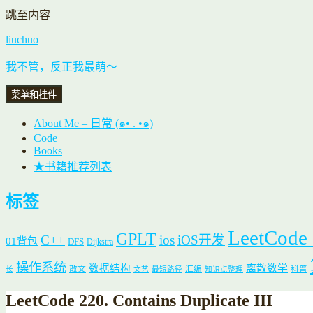
跳至内容
liuchuo
我不管，反正我最萌～
菜单和挂件
About Me – 日常 (๑• . •๑)
Code
Books
★书籍推荐列表
标签
LeetCode
GPLT
C++
ios
iOS开发
01背包
DFS
Dijkstra
操作系统
数据结构
离散数学
散文
汇编
科普
长
文艺
最短路径
知识点整理
LeetCode 220. Contains Duplicate III