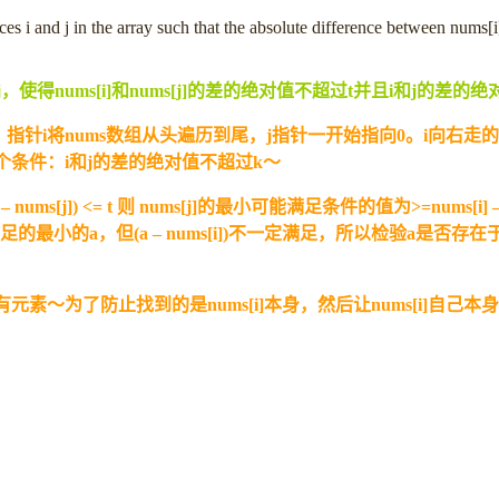
ices i and j in the array such that the absolute difference between nums[i
nums[i]和nums[j]的差的绝对值不超过t并且i和j的差的
将nums数组从头遍历到尾，j指针一开始指向0。i向右走的时候如果
条件：i和j的差的绝对值不超过k～
 – nums[j]) <= t 则 nums[j]的最小可能满足条件的值为>=num
小的a，但(a – nums[i])不一定满足，所以检验a是否存在于map中且是
素～为了防止找到的是nums[i]本身，然后让nums[i]自