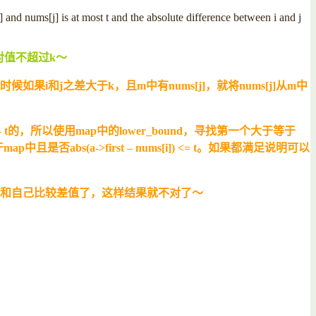
] and nums[j] is at most t and the absolute difference between i and j
绝对值不超过k～
i和j之差大于k，且m中有nums[j]，就将nums[j]从m中
s[i] – t的，所以使用map中的lower_bound，寻找第一个大于等于
否abs(a->first – nums[i]) <= t。如果都满足说明可以
己本身和自己比较差值了，这样结果就不对了～