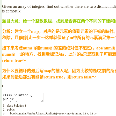
Given an array of integers, find out whether there are two distinct ind
is at most k.
题目大意：给一个整数数组，找到是否存在两个不同的下标i和j，使得
分析：建立一个map，对应的是元素的值到元素的下标的映射。指针i
移除，且j向前走一步～这样就保证了m中所有的元素满足第一个
接下来考虑nums[i]和nums[j]的差的绝对值不超过t，abs(num[i]
nums[i] – t的地方，找到后标记为a，此时的a只是取到了可能满足的最
return true～
为什么要循环的最后写map的插入呢，因为比较的是i之前的所有元
如果到最后都没有能够return true，则return false～
C++
1
class
Solution
{
2
public
:
3
bool
containsNearbyAlmostDuplicate
(
vector
<
int
>
&
nums
,
int
k
,
int
t
)
{