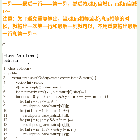
一列——最后一行——第一列，然后将x和y自增1，m和n自减
1～
注意：为了避免重复输出，当x和m相等或者y和n相等的时
候，就输出一次第一行和最后一列就可以，不用重复输出最后
一行和第一列～
C++
1
class
Solution
{
2
public
:
3
vector
<
int
>
spiralOrder
(
vector
<
vector
<
int
>>
&
matrix
)
{
4
vector
<
int
>
result
;
5
if
(
matrix
.
empty
(
)
)
return
result
;
6
int
m
=
matrix
.
size
(
)
-
1
,
n
=
matrix
[
0
]
.
size
(
)
-
1
;
7
for
(
int
x
=
0
,
y
=
0
;
x
<=
m
&&
y
<=
n
;
x
++
,
y
++
,
m
--
,
n
--
)
{
8
for
(
int
j
=
y
;
j
<=
n
;
j
++
)
9
result
.
push_back
(
matrix
[
x
]
[
j
]
)
;
10
for
(
int
i
=
x
+
1
;
i
<=
m
-
1
;
i
++
)
11
result
.
push_back
(
matrix
[
i
]
[
n
]
)
;
12
for
(
int
j
=
n
;
j
>=
y
&&
x
!=
m
;
j
--
)
13
result
.
push_back
(
matrix
[
m
]
[
j
]
)
;
14
for
(
int
i
=
m
-
1
;
i
>
x
&&
y
!=
n
;
i
--
)
15
result
.
push_back
(
matrix
[
i
]
[
y
]
)
;
16
}