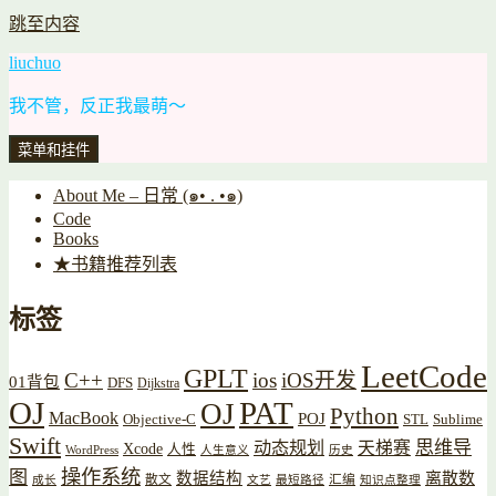
跳至内容
liuchuo
我不管，反正我最萌～
菜单和挂件
About Me – 日常 (๑• . •๑)
Code
Books
★书籍推荐列表
标签
LeetCode
GPLT
C++
ios
iOS开发
01背包
DFS
Dijkstra
OJ
PAT
OJ
Python
MacBook
POJ
Objective-C
STL
Sublime
Swift
思维导
动态规划
天梯赛
Xcode
人性
WordPress
人生意义
历史
操作系统
图
数据结构
离散数
散文
汇编
成长
文艺
最短路径
知识点整理