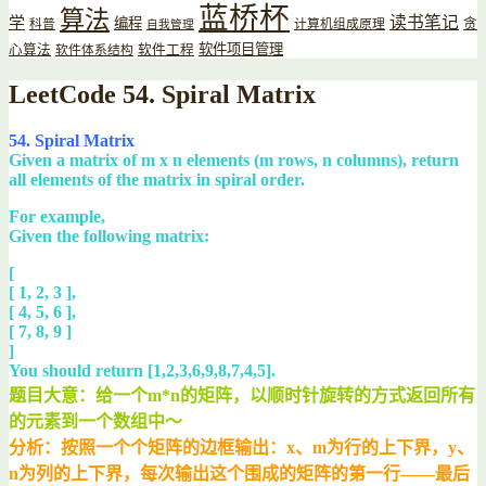
蓝桥杯
算法
读书笔记
学
编程
贪
科普
计算机组成原理
自我管理
软件项目管理
心算法
软件工程
软件体系结构
LeetCode 54. Spiral Matrix
54. Spiral Matrix
Given a matrix of m x n elements (m rows, n columns), return
all elements of the matrix in spiral order.
For example,
Given the following matrix:
[
[ 1, 2, 3 ],
[ 4, 5, 6 ],
[ 7, 8, 9 ]
]
You should return [1,2,3,6,9,8,7,4,5].
题目大意：给一个m*n的矩阵，以顺时针旋转的方式返回所有
的元素到一个数组中～
分析：按照一个个矩阵的边框输出：x、m为行的上下界，y、
n为列的上下界，每次输出这个围成的矩阵的第一行——最后