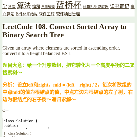
蓝桥杯
算法
读书笔记
学
编程
贪
科普
计算机组成原理
自我管理
软件项目管理
心算法
软件工程
软件体系结构
LeetCode 108. Convert Sorted Array to
Binary Search Tree
Given an array where elements are sorted in ascending order,
convert it to a height balanced BST.
题目大意：给一个升序数组，把它转化为一个高度平衡的二叉
搜索树～
分析：设立left和right，mid = (left + right) / 2，每次将数组的
中点mid的值为根结点的值，中点左边为根结点的左子树，右
边为根结点的右子树～递归求解～
C++
1
class
Solution
{