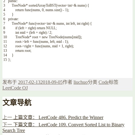
2
public
:
3
TreeNode
*
sortedArrayToBST
(
vector
<
int
>
&
nums
)
{
4
return
func
(
nums
,
0
,
nums
.
size
(
)
-
1
)
;
5
}
6
private
:
7
TreeNode
*
func
(
vector
<
int
>
&
nums
,
int
left
,
int
right
)
{
8
if
(
left
>
right
)
return
NULL
;
9
int
mid
=
(
left
+
right
)
/
2
;
10
TreeNode
*
root
=
new
TreeNode
(
nums
[
mid
]
)
;
11
root
->
left
=
func
(
nums
,
left
,
mid
-
1
)
;
12
root
->
right
=
func
(
nums
,
mid
+
1
,
right
)
;
13
return
root
;
14
}
15
}
;
发布于
2017-02-13
2018-09-05
作者
liuchuo
分类
Code
标签
LeetCode OJ
文章导航
上一
上篇文章：
LeetCode 486. Predict the Winner
下一
下篇文章：
LeetCode 109. Convert Sorted List to Binary
Search Tree