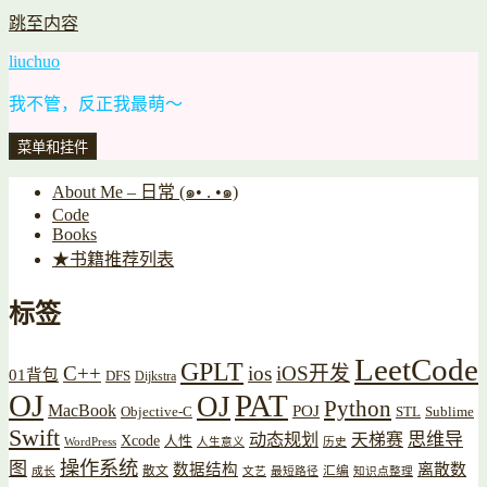
跳至内容
liuchuo
我不管，反正我最萌～
菜单和挂件
About Me – 日常 (๑• . •๑)
Code
Books
★书籍推荐列表
标签
LeetCode
GPLT
C++
ios
iOS开发
01背包
DFS
Dijkstra
OJ
PAT
OJ
Python
MacBook
POJ
Objective-C
STL
Sublime
Swift
思维导
动态规划
天梯赛
Xcode
人性
WordPress
人生意义
历史
操作系统
图
数据结构
离散数
散文
汇编
成长
文艺
最短路径
知识点整理