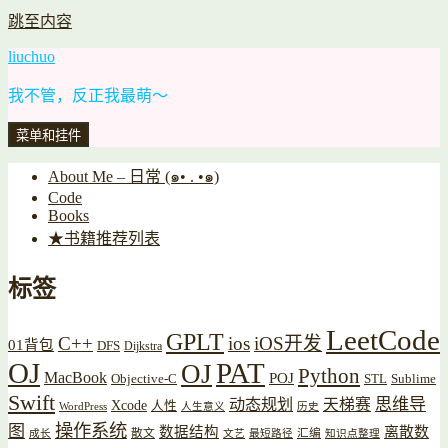
跳至内容
liuchuo
我不管，反正我最萌～
菜单和挂件
About Me – 日常 (๑• . •๑)
Code
Books
★书籍推荐列表
标签
LeetCode
GPLT
C++
ios
iOS开发
01背包
DFS
Dijkstra
OJ
PAT
OJ
Python
MacBook
POJ
Objective-C
STL
Sublime
Swift
思维导
动态规划
天梯赛
Xcode
人性
WordPress
人生意义
历史
操作系统
图
数据结构
离散数
散文
汇编
成长
文艺
最短路径
知识点整理