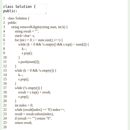
1
class
Solution
{
2
public
:
3
string
removeKdigits
(
string
num
,
int
k
)
{
4
string
result
=
""
;
5
stack
<
char
>
s
;
6
for
(
int
i
=
0
;
i
<
num
.
size
(
)
;
i
++
)
{
7
while
(
k
>
0
&&
!
s
.
empty
(
)
&&
s
.
top
(
)
>
num
[
i
]
)
{
8
k
--
;
9
s
.
pop
(
)
;
10
}
11
s
.
push
(
num
[
i
]
)
;
12
}
13
while
(
k
>
0
&&
!
s
.
empty
(
)
)
{
14
k
--
;
15
s
.
pop
(
)
;
16
}
17
while
(
!
s
.
empty
(
)
)
{
18
result
=
s
.
top
(
)
+
result
;
19
s
.
pop
(
)
;
20
}
21
int
index
=
0
;
22
while
(
result
[
index
]
==
'0'
)
index
++
;
23
result
=
result
.
substr
(
index
)
;
24
if
(
result
==
""
)
return
"0"
;
25
return
result
;
26