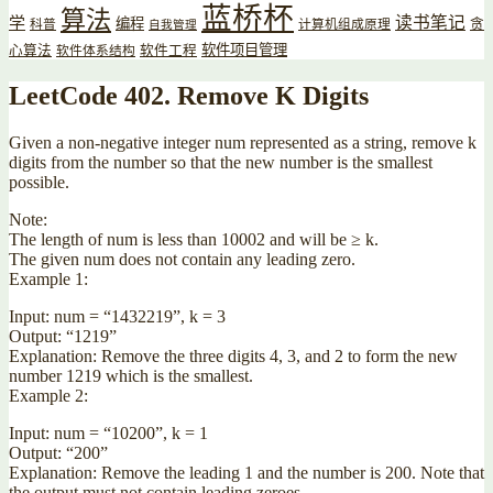
蓝桥杯
算法
读书笔记
学
编程
贪
科普
计算机组成原理
自我管理
软件项目管理
心算法
软件工程
软件体系结构
LeetCode 402. Remove K Digits
Given a non-negative integer num represented as a string, remove k
digits from the number so that the new number is the smallest
possible.
Note:
The length of num is less than 10002 and will be ≥ k.
The given num does not contain any leading zero.
Example 1:
Input: num = “1432219”, k = 3
Output: “1219”
Explanation: Remove the three digits 4, 3, and 2 to form the new
number 1219 which is the smallest.
Example 2:
Input: num = “10200”, k = 1
Output: “200”
Explanation: Remove the leading 1 and the number is 200. Note that
the output must not contain leading zeroes.