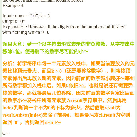
Example 3:
Input: num = “10”, k = 2
Output: “0”
Explanation: Remove all the digits from the number and it is left
with nothing which is 0.
题目大意：给一个以字符串形式表示的非负整数，从字符串中
移除k位，使得剩下的数字尽可能的小～
分析：将字符串中每一个元素放入栈中，如果当前要放入的元
素比栈顶元素大，而且k > 0（还需要移除数字），则将栈顶
元素弹出后再放入新的元素，因为前面的数字越小越好～等到
所有数字都加入栈中后，如果k依旧>0，也就是说还有需要弹
栈的数字，那就将最后几位移除，因为前面的数字肯定比后面
的数字小～将栈中所有元素放入result字符串中，然后再用
index判断第一个不为0的下标为多少，然后截取result为
result.substr(index)去除了前导0，如果最后发现result为空则
返回”0″，否则返回result～
C++