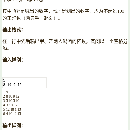
其中“喊”是喊出的数字，“划”是划出的数字，均为不超过100
的正整数（两只手一起划）。
输出格式：
在一行中先后输出甲、乙两人喝酒的杯数，其间以一个空格分
隔。
输入样例：
1
5
2
8
10
9
12
3
5
10
5
10
4
3
8
5
12
5
12
18
1
13
6
4
16
12
15
输出样例：