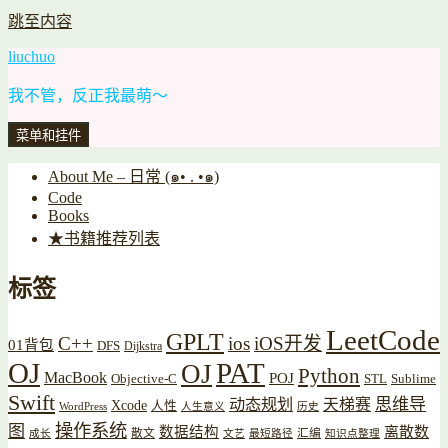
跳至内容
liuchuo
我不管，反正我最萌～
菜单和挂件
About Me – 日常 (๑• . •๑)
Code
Books
★书籍推荐列表
标签
LeetCode
GPLT
C++
ios
iOS开发
01背包
DFS
Dijkstra
OJ
PAT
OJ
Python
MacBook
POJ
Objective-C
STL
Sublime
Swift
思维导
动态规划
天梯赛
Xcode
人性
WordPress
人生意义
历史
操作系统
图
数据结构
离散数
散文
汇编
成长
文艺
最短路径
知识点整理