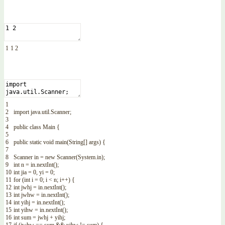
1
1
2
1
2
import
java
.
util
.
Scanner
;
3
4
public
class
Main
{
5
6
public
static
void
main
(
String
[
]
args
)
{
7
8
Scanner
in
=
new
Scanner
(
System
.
in
)
;
9
int
n
=
in
.
nextInt
(
)
;
10
int
jia
=
0
,
yi
=
0
;
11
for
(
int
i
=
0
;
i
<
n
;
i
++
)
{
12
int
jwhj
=
in
.
nextInt
(
)
;
13
int
jwhw
=
in
.
nextInt
(
)
;
14
int
yihj
=
in
.
nextInt
(
)
;
15
int
yihw
=
in
.
nextInt
(
)
;
16
int
sum
=
jwhj
+
yihj
;