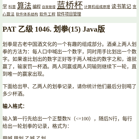
蓝桥杯
算法
读书笔记
学
编程
贪
科普
计算机组成原理
自我管理
软件项目管理
心算法
软件工程
软件体系结构
PAT 乙级 1046. 划拳(15) Java版
划拳是古老中国酒文化的一个有趣的组成部分。酒桌上两人划
拳的方法为：每人口中喊出一个数字，同时用手比划出一个数
字。如果谁比划出的数字正好等于两人喊出的数字之和，谁就
赢了，输家罚一杯酒。两人同赢或两人同输则继续下一轮，直
到唯一的赢家出现。
下面给出甲、乙两人的划拳记录，请你统计他们最后分别喝了
多少杯酒。
输入格式：
输入第一行先给出一个正整数N（<=100），随后N行，每行
给出一轮划拳的记录，格式为：
甲喊 甲划 乙喊 乙划