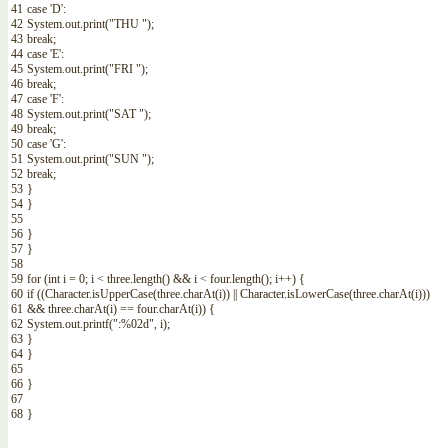
41
case
'D'
:
42
System
.
out
.
print
(
"THU "
)
;
43
break
;
44
case
'E'
:
45
System
.
out
.
print
(
"FRI "
)
;
46
break
;
47
case
'F'
:
48
System
.
out
.
print
(
"SAT "
)
;
49
break
;
50
case
'G'
:
51
System
.
out
.
print
(
"SUN "
)
;
52
break
;
53
}
54
}
55
56
}
57
}
58
59
for
(
int
i
=
0
;
i
<
three
.
length
(
)
&&
i
<
four
.
length
(
)
;
i
++
)
{
60
if
(
(
Character
.
isUpperCase
(
three
.
charAt
(
i
)
)
||
Character
.
isLowerCase
(
three
.
charAt
(
i
)
)
)
61
&&
three
.
charAt
(
i
)
==
four
.
charAt
(
i
)
)
{
62
System
.
out
.
printf
(
":%02d"
,
i
)
;
63
}
64
}
65
66
}
67
68
}