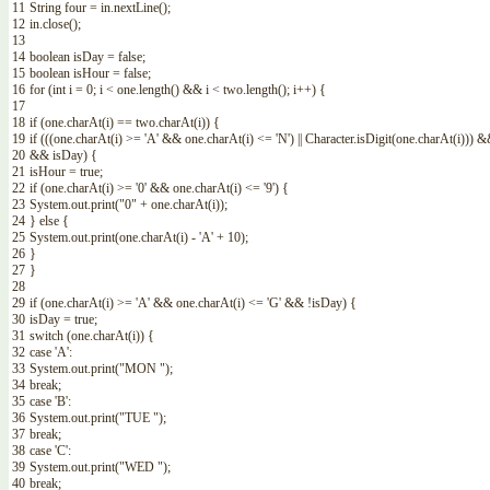
11
String
four
=
in
.
nextLine
(
)
;
12
in
.
close
(
)
;
13
14
boolean
isDay
=
false
;
15
boolean
isHour
=
false
;
16
for
(
int
i
=
0
;
i
<
one
.
length
(
)
&&
i
<
two
.
length
(
)
;
i
++
)
{
17
18
if
(
one
.
charAt
(
i
)
==
two
.
charAt
(
i
)
)
{
19
if
(
(
(
one
.
charAt
(
i
)
>=
'A'
&&
one
.
charAt
(
i
)
<=
'N'
)
||
Character
.
isDigit
(
one
.
charAt
(
i
)
)
)
&
20
&&
isDay
)
{
21
isHour
=
true
;
22
if
(
one
.
charAt
(
i
)
>=
'0'
&&
one
.
charAt
(
i
)
<=
'9'
)
{
23
System
.
out
.
print
(
"0"
+
one
.
charAt
(
i
)
)
;
24
}
else
{
25
System
.
out
.
print
(
one
.
charAt
(
i
)
-
'A'
+
10
)
;
26
}
27
}
28
29
if
(
one
.
charAt
(
i
)
>=
'A'
&&
one
.
charAt
(
i
)
<=
'G'
&&
!
isDay
)
{
30
isDay
=
true
;
31
switch
(
one
.
charAt
(
i
)
)
{
32
case
'A'
:
33
System
.
out
.
print
(
"MON "
)
;
34
break
;
35
case
'B'
:
36
System
.
out
.
print
(
"TUE "
)
;
37
break
;
38
case
'C'
:
39
System
.
out
.
print
(
"WED "
)
;
40
break
;