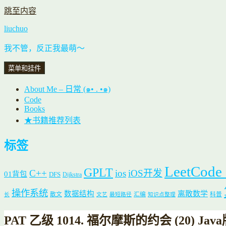
跳至内容
liuchuo
我不管，反正我最萌～
菜单和挂件
About Me – 日常 (๑• . •๑)
Code
Books
★书籍推荐列表
标签
LeetCode
GPLT
C++
ios
iOS开发
01背包
DFS
Dijkstra
操作系统
数据结构
离散数学
散文
汇编
科普
长
文艺
最短路径
知识点整理
PAT 乙级 1014. 福尔摩斯的约会 (20) Jav