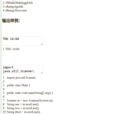
2
2984akDfkkkkggEdsb
3
s
&
amp
;
hgsfdk
4
d
&
amp
;
Hyscvnm
输出样例：
1
THU
14
:
04
1
import
java
.
util
.
Scanner
;
2
3
public
class
Main
{
4
5
public
static
void
main
(
String
[
]
args
)
{
6
7
Scanner
in
=
new
Scanner
(
System
.
in
)
;
8
String
one
=
in
.
nextLine
(
)
;
9
String
two
=
in
.
nextLine
(
)
;
10
String
three
=
in
.
nextLine
(
)
;