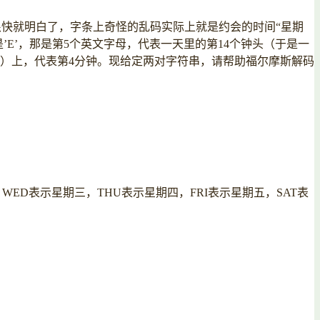
vnm”。大侦探很快就明白了，字条上奇怪的乱码实际上就是约会的时间“星期
是’E’，那是第5个英文字母，代表一天里的第14个钟头（于是一
计数）上，代表第4分钟。现给定两对字符串，请帮助福尔摩斯解码
，WED表示星期三，THU表示星期四，FRI表示星期五，SAT表