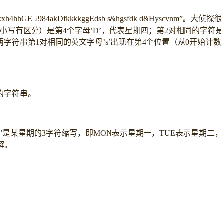
hGE 2984akDfkkkkggEdsb s&hgsfdk d&Hysc
（大小写有区分）是第4个字母’D’，代表星期四；第2对相同的字符
面两字符串第1对相同的英文字母’s’出现在第4个位置（从0开始
的字符串。
AY”是某星期的3字符缩写，即MON表示星期一，TUE表示星期二
解。