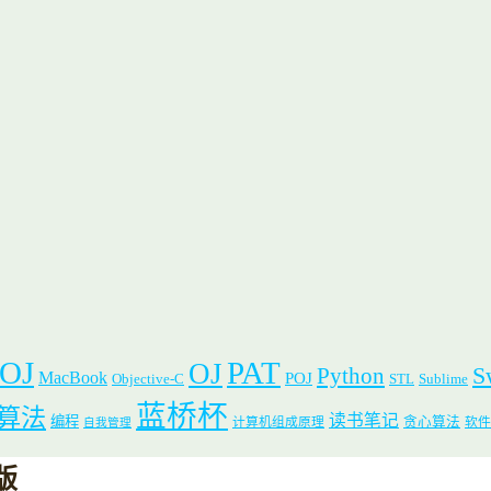
 OJ
PAT
OJ
S
Python
MacBook
POJ
Objective-C
STL
Sublime
蓝桥杯
算法
读书笔记
编程
贪心算法
计算机组成原理
软件
自我管理
a版