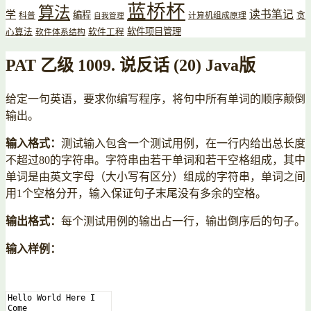
蓝桥杯
算法
读书笔记
学
编程
贪
科普
计算机组成原理
自我管理
软件项目管理
心算法
软件工程
软件体系结构
PAT 乙级 1009. 说反话 (20) Java版
给定一句英语，要求你编写程序，将句中所有单词的顺序颠倒
输出。
输入格式：
测试输入包含一个测试用例，在一行内给出总长度
不超过80的字符串。字符串由若干单词和若干空格组成，其中
单词是由英文字母（大小写有区分）组成的字符串，单词之间
用1个空格分开，输入保证句子末尾没有多余的空格。
输出格式：
每个测试用例的输出占一行，输出倒序后的句子。
输入样例：