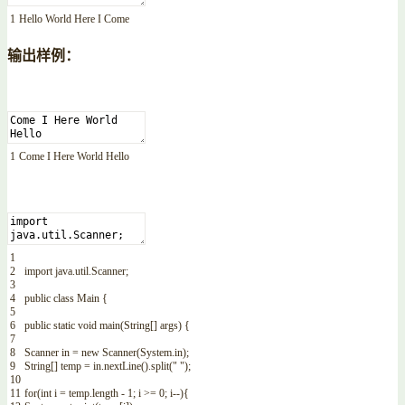
1
Hello
World
Here
I
Come
输出样例：
1
Come
I
Here
World
Hello
1
2
import
java
.
util
.
Scanner
;
3
4
public
class
Main
{
5
6
public
static
void
main
(
String
[
]
args
)
{
7
8
Scanner
in
=
new
Scanner
(
System
.
in
)
;
9
String
[
]
temp
=
in
.
nextLine
(
)
.
split
(
" "
)
;
10
11
for
(
int
i
=
temp
.
length
-
1
;
i
>=
0
;
i
--
)
{