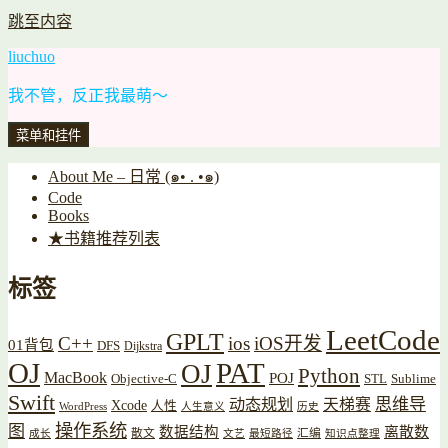
跳至内容
liuchuo
我不管，反正我最萌～
菜单和挂件
About Me – 日常 (๑• . •๑)
Code
Books
★书籍推荐列表
标签
LeetCode
GPLT
C++
ios
iOS开发
01背包
DFS
Dijkstra
OJ
PAT
OJ
Python
MacBook
POJ
Objective-C
STL
Sublime
Swift
思维导
动态规划
天梯赛
Xcode
人性
WordPress
人生意义
历史
操作系统
图
数据结构
离散数
散文
汇编
成长
文艺
最短路径
知识点整理