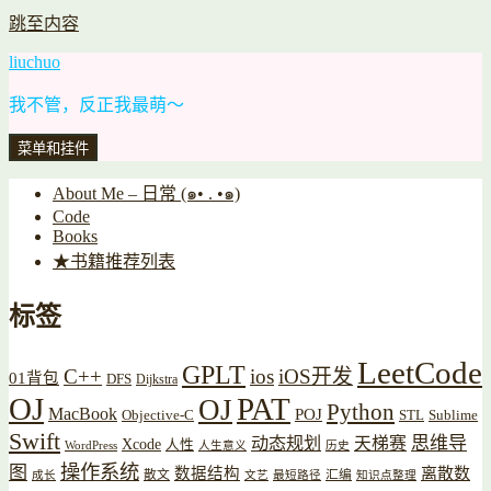
跳至内容
liuchuo
我不管，反正我最萌～
菜单和挂件
About Me – 日常 (๑• . •๑)
Code
Books
★书籍推荐列表
标签
LeetCode
GPLT
C++
ios
iOS开发
01背包
DFS
Dijkstra
OJ
PAT
OJ
Python
MacBook
POJ
Objective-C
STL
Sublime
Swift
思维导
动态规划
天梯赛
Xcode
人性
WordPress
人生意义
历史
操作系统
图
数据结构
离散数
散文
汇编
成长
文艺
最短路径
知识点整理