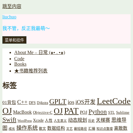
跳至内容
liuchuo
我不管，反正我最萌～
菜单和挂件
About Me – 日常 (๑• . •๑)
Code
Books
★书籍推荐列表
标签
LeetCode
GPLT
C++
ios
iOS开发
01背包
DFS
Dijkstra
OJ
PAT
OJ
Python
MacBook
POJ
Objective-C
STL
Sublime
Swift
思维导
动态规划
天梯赛
Xcode
人性
WordPress
人生意义
历史
操作系统
图
数据结构
离散数
散文
汇编
成长
文艺
最短路径
知识点整理