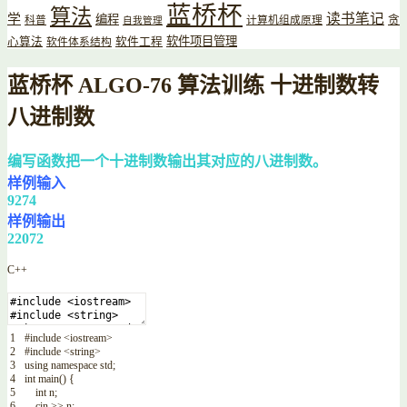
蓝桥杯
算法
读书笔记
学
编程
贪
科普
计算机组成原理
自我管理
软件项目管理
心算法
软件工程
软件体系结构
蓝桥杯 ALGO-76 算法训练 十进制数转
八进制数
编写函数把一个十进制数输出其对应的八进制数。
样例输入
9274
样例输出
22072
C++
1
#include <iostream>
2
#include <string>
3
using
namespace
std
;
4
int
main
(
)
{
5
int
n
;
6
cin
>>
n
;