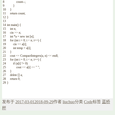
8
count
--
;
9
}
10
}
11
return
count
;
12
}
13
14
int
main
(
)
{
15
int
n
;
16
cin
>>
n
;
17
int
*
a
=
new
int
[
n
]
;
18
for
(
int
i
=
0
;
i
<
n
;
i
++
)
{
19
cin
>>
a
[
i
]
;
20
int
temp
=
a
[
i
]
;
21
}
22
cout
<<
CompactIntegers
(
a
,
n
)
<<
endl
;
23
for
(
int
i
=
0
;
i
<
n
;
i
++
)
{
24
if
(
a
[
i
]
!=
0
)
25
cout
<<
a
[
i
]
<<
" "
;
26
}
27
delete
[
]
a
;
28
return
0
;
29
}
发布于
2017-03-01
2018-09-29
作者
liuchuo
分类
Code
标签
蓝桥
杯