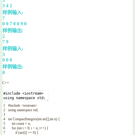
3
3 4 2
样例输入:
7
0 0 7 0 0 9 0
样例输出:
2
7 9
样例输入:
3
0 0 0
样例输出:
0
C++
1
#include <iostream>
2
using
namespace
std
;
3
4
int
CompactIntegers
(
int
arr
[
]
,
int
n
)
{
5
int
count
=
n
;
6
for
(
int
i
=
0
;
i
<
n
;
i
++
)
{
7
if
(
arr
[
i
]
==
0
)
{