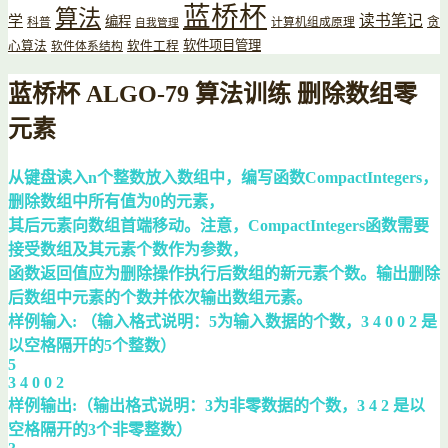
蓝桥杯
算法
读书笔记
学
编程
贪
科普
计算机组成原理
自我管理
软件项目管理
心算法
软件工程
软件体系结构
蓝桥杯 ALGO-79 算法训练 删除数组零
元素
从键盘读入n个整数放入数组中，编写函数CompactIntegers，
删除数组中所有值为0的元素，
其后元素向数组首端移动。注意，CompactIntegers函数需要
接受数组及其元素个数作为参数，
函数返回值应为删除操作执行后数组的新元素个数。输出删除
后数组中元素的个数并依次输出数组元素。
样例输入: （输入格式说明：5为输入数据的个数，3 4 0 0 2 是
以空格隔开的5个整数）
5
3 4 0 0 2
样例输出:（输出格式说明：3为非零数据的个数，3 4 2 是以
空格隔开的3个非零整数）