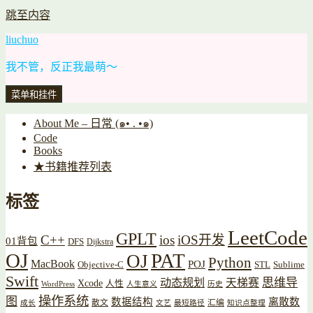
跳至内容
liuchuo
我不管，反正我最萌～
菜单和挂件
About Me – 日常 (๑• . •๑)
Code
Books
★书籍推荐列表
标签
LeetCode
GPLT
C++
ios
iOS开发
01背包
DFS
Dijkstra
OJ
PAT
OJ
Python
MacBook
POJ
Objective-C
STL
Sublime
Swift
思维导
动态规划
天梯赛
Xcode
人性
WordPress
人生意义
历史
操作系统
图
数据结构
离散数
散文
汇编
成长
文艺
最短路径
知识点整理