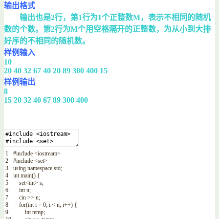
输出格式
输出也是2行，第1行为1个正整数M，表示不相同的随机
数的个数。第2行为M个用空格隔开的正整数，为从小到大排
好序的不相同的随机数。
样例输入
10
20 40 32 67 40 20 89 300 400 15
样例输出
8
15 20 32 40 67 89 300 400
1
#include <iostream>
2
#include <set>
3
using
namespace
std
;
4
int
main
(
)
{
5
set
<
int
>
s
;
6
int
n
;
7
cin
>>
n
;
8
for
(
int
i
=
0
;
i
<
n
;
i
++
)
{
9
int
temp
;