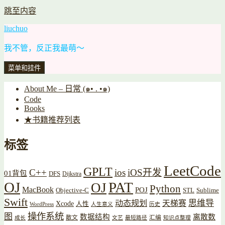
跳至内容
liuchuo
我不管，反正我最萌～
菜单和挂件
About Me – 日常 (๑• . •๑)
Code
Books
★书籍推荐列表
标签
LeetCode
GPLT
C++
ios
iOS开发
01背包
DFS
Dijkstra
OJ
PAT
OJ
Python
MacBook
POJ
Objective-C
STL
Sublime
Swift
思维导
动态规划
天梯赛
Xcode
人性
WordPress
人生意义
历史
操作系统
图
数据结构
离散数
散文
汇编
成长
文艺
最短路径
知识点整理