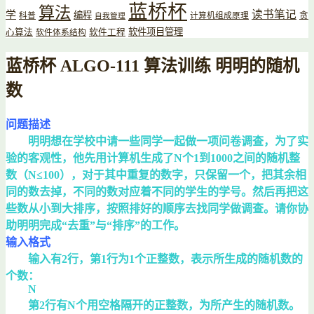
蓝桥杯
算法
读书笔记
学
编程
贪
科普
计算机组成原理
自我管理
软件项目管理
心算法
软件工程
软件体系结构
蓝桥杯 ALGO-111 算法训练 明明的随机
数
问题描述
明明想在学校中请一些同学一起做一项问卷调查，为了实
验的客观性，他先用计算机生成了N个1到1000之间的随机整
数（N≤100），对于其中重复的数字，只保留一个，把其余相
同的数去掉，不同的数对应着不同的学生的学号。然后再把这
些数从小到大排序，按照排好的顺序去找同学做调查。请你协
助明明完成“去重”与“排序”的工作。
输入格式
输入有2行，第1行为1个正整数，表示所生成的随机数的
个数：
N
第2行有N个用空格隔开的正整数，为所产生的随机数。