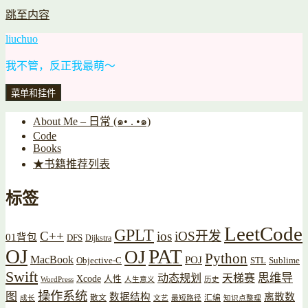
跳至内容
liuchuo
我不管，反正我最萌～
菜单和挂件
About Me – 日常 (๑• . •๑)
Code
Books
★书籍推荐列表
标签
LeetCode
GPLT
C++
ios
iOS开发
01背包
DFS
Dijkstra
OJ
PAT
OJ
Python
MacBook
POJ
Objective-C
STL
Sublime
Swift
思维导
动态规划
天梯赛
Xcode
人性
WordPress
人生意义
历史
操作系统
图
数据结构
离散数
散文
汇编
成长
文艺
最短路径
知识点整理