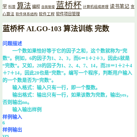
蓝桥杯
算法
读书笔记
学
编程
贪
科普
计算机组成原理
自我管理
软件项目管理
心算法
软件工程
软件体系结构
蓝桥杯 ALGO-103 算法训练 完数
问题描述
一个数如果恰好等于它的因子之和，这个数就称为“完
数”。例如，6的因子为1、2、3，而6＝1＋2＋3，因此6就是
“完数”。又如，28的因子为1、2、4、7、14，而28＝1＋2＋4
＋7＋14，因此28也是“完数”。编写一个程序，判断用户输入
的一个数是否为“完数”。
输入格式：输入只有一行，即一个整数。
输出格式：输出只有一行，如果该数为完数，输出yes，
否则输出no。
输入输出样例
样例输入
6
样例输出
yes