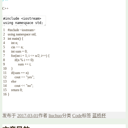
C++
1
#include <iostream>
2
using
namespace
std
;
3
int
main
(
)
{
4
int
n
;
5
cin
>>
n
;
6
int
sum
=
0
;
7
for
(
int
i
=
1
;
i
<=
n
/
2
;
i
++
)
{
8
if
(
n
%
i
==
0
)
9
sum
+=
i
;
10
}
11
if
(
sum
==
n
)
12
cout
<<
"yes"
;
13
else
14
cout
<<
"no"
;
15
return
0
;
16
}
发布于
2017-03-01
作者
liuchuo
分类
Code
标签
蓝桥杯