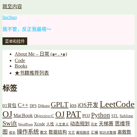
跳至内容
liuchuo
我不管，反正我最萌～
菜单和挂件
About Me – 日常 (๑• . •๑)
Code
Books
★书籍推荐列表
标签
LeetCode
GPLT
C++
ios
iOS开发
01背包
DFS
Dijkstra
OJ
PAT
OJ
Python
MacBook
POJ
Objective-C
STL
Sublime
Swift
思维导
动态规划
天梯赛
Xcode
人性
WordPress
人生意义
历史
操作系统
图
数据结构
离散数
散文
汇编
成长
文艺
最短路径
知识点整理