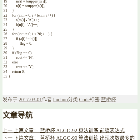
19
m
[
i
]
=
toupper
(
m
[
i
]
)
;
20
n
[
i
]
=
toupper
(
n
[
i
]
)
;
21
}
22
for
(
int
i
=
0
;
i
<
lenm
;
i
++
)
{
23
a
[
m
[
i
]
-
'A'
]
++
;
24
b
[
n
[
i
]
-
'A'
]
++
;
25
}
26
for
(
int
i
=
0
;
i
<
26
;
i
++
)
{
27
if
(
a
[
i
]
!=
b
[
i
]
)
28
flag
=
0
;
29
}
30
if
(
flag
==
0
)
31
cout
<<
'N'
;
32
else
33
cout
<<
'Y'
;
34
return
0
;
35
}
发布于
2017-03-01
作者
liuchuo
分类
Code
标签
蓝桥杯
文章导航
上一
上篇文章：
蓝桥杯 ALGO-92 算法训练 前缀表达式
下一
下篇文章：
蓝桥杯 ALGO-90 算法训练 出现次数最多的