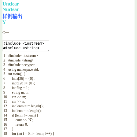
Unclear
Nuclear
样例输出
Y
C++
1
#include <iostream>
2
#include <string>
3
#include <cctype>
4
using
namespace
std
;
5
int
main
(
)
{
6
int
a
[
26
]
=
{
0
}
;
7
int
b
[
26
]
=
{
0
}
;
8
int
flag
=
1
;
9
string
m
,
n
;
10
cin
>>
m
;
11
cin
>>
n
;
12
int
lenm
=
m
.
length
(
)
;
13
int
lenn
=
n
.
length
(
)
;
14
if
(
lenm
!=
lenn
)
{
15
cout
<<
'N'
;
16
return
0
;
17
}
18
for
(
int
i
=
0
;
i
<
lenm
;
i
++
)
{