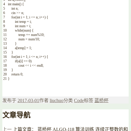
4
int
main
(
)
{
5
int
n
;
6
cin
>>
n
;
7
for
(
int
i
=
1
;
i
<=
n
;
i
++
)
{
8
int
temp
=
i
;
9
int
num
=
i
;
10
while
(
num
)
{
11
temp
+=
num
%
10
;
12
num
=
num
/
10
;
13
}
14
a
[
temp
]
=
1
;
15
}
16
for
(
int
i
=
1
;
i
<=
n
;
i
++
)
{
17
if
(
a
[
i
]
==
0
)
18
cout
<<
i
<<
endl
;
19
}
20
return
0
;
21
}
发布于
2017-03-01
作者
liuchuo
分类
Code
标签
蓝桥杯
文章导航
上一
上篇文章：
蓝桥杯 ALGO-118 算法训练 连续正整数的和