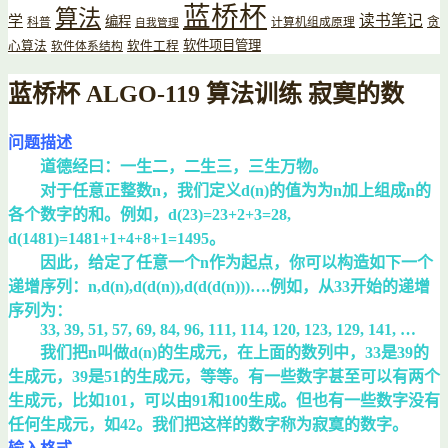
蓝桥杯
算法
读书笔记
学
编程
贪
科普
计算机组成原理
自我管理
软件项目管理
心算法
软件工程
软件体系结构
蓝桥杯 ALGO-119 算法训练 寂寞的数
问题描述
道德经曰：一生二，二生三，三生万物。
对于任意正整数n，我们定义d(n)的值为为n加上组成n的
各个数字的和。例如，d(23)=23+2+3=28,
d(1481)=1481+1+4+8+1=1495。
因此，给定了任意一个n作为起点，你可以构造如下一个
递增序列：n,d(n),d(d(n)),d(d(d(n)))….例如，从33开始的递增
序列为：
33, 39, 51, 57, 69, 84, 96, 111, 114, 120, 123, 129, 141, …
我们把n叫做d(n)的生成元，在上面的数列中，33是39的
生成元，39是51的生成元，等等。有一些数字甚至可以有两个
生成元，比如101，可以由91和100生成。但也有一些数字没有
任何生成元，如42。我们把这样的数字称为寂寞的数字。