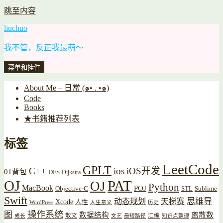
跳至内容
liuchuo
我不管，反正我最萌～
菜单和挂件
About Me – 日常 (๑• . •๑)
Code
Books
★书籍推荐列表
标签
LeetCode
GPLT
C++
ios
iOS开发
01背包
DFS
Dijkstra
OJ
PAT
OJ
Python
MacBook
POJ
Objective-C
STL
Sublime
Swift
思维导
动态规划
天梯赛
Xcode
人性
WordPress
人生意义
历史
操作系统
图
数据结构
离散数
散文
汇编
成长
文艺
最短路径
知识点整理