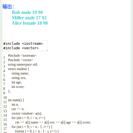
输出：
Bob male 19 90
Miller male 17 92
Alice female 18 98
#include <iostream>
1
#include <vector>
2
using
namespace
std
;
3
struct
student
{
4
string
name
;
5
string
sex
;
6
int
age
;
7
int
score
;
8
}
;
9
10
int
main
(
)
{
11
int
n
;
12
cin
>>
n
;
13
vector
<
student
>
a
(
n
)
;
14
for
(
int
i
=
0
;
i
<
n
;
i
++
)
15
cin
>>
a
[
i
]
.
name
>>
a
[
i
]
.
sex
>>
a
[
i
]
.
age
>>
a
[
i
]
.
score
;
16
for
(
int
i
=
0
;
i
<
n
-
1
;
i
++
)
{
17
for
(
int
j
=
0
;
j
<
n
-
1
-
i
;
j
++
)
{