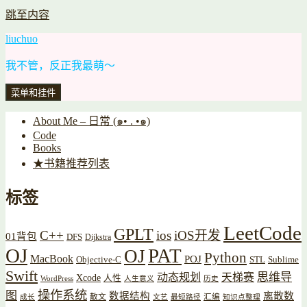
跳至内容
liuchuo
我不管，反正我最萌～
菜单和挂件
About Me – 日常 (๑• . •๑)
Code
Books
★书籍推荐列表
标签
LeetCode
GPLT
C++
ios
iOS开发
01背包
DFS
Dijkstra
OJ
PAT
OJ
Python
MacBook
POJ
Objective-C
STL
Sublime
Swift
思维导
动态规划
天梯赛
Xcode
人性
WordPress
人生意义
历史
操作系统
图
数据结构
离散数
散文
汇编
成长
文艺
最短路径
知识点整理