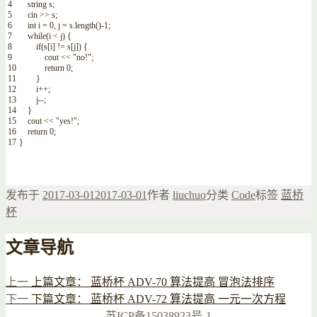
4
string
s
;
5
cin
>>
s
;
6
int
i
=
0
,
j
=
s
.
length
(
)
-
1
;
7
while
(
i
<
j
)
{
8
if
(
s
[
i
]
!=
s
[
j
]
)
{
9
cout
<<
"no!"
;
10
return
0
;
11
}
12
i
++
;
13
j
--
;
14
}
15
cout
<<
"yes!"
;
16
return
0
;
17
}
发布于
2017-03-01
2017-03-01
作者
liuchuo
分类
Code
标签
蓝桥
杯
文章导航
上一
上篇文章：
蓝桥杯 ADV-70 算法提高 冒泡法排序
下一
下篇文章：
蓝桥杯 ADV-72 算法提高 一元一次方程
苏ICP备15038923号-1