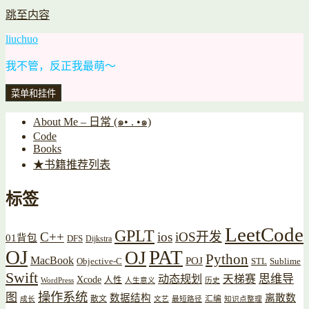
跳至内容
liuchuo
我不管，反正我最萌～
菜单和挂件
About Me – 日常 (๑• . •๑)
Code
Books
★书籍推荐列表
标签
LeetCode
GPLT
C++
ios
iOS开发
01背包
DFS
Dijkstra
OJ
PAT
OJ
Python
MacBook
POJ
Objective-C
STL
Sublime
Swift
思维导
动态规划
天梯赛
Xcode
人性
WordPress
人生意义
历史
操作系统
图
数据结构
离散数
散文
汇编
成长
文艺
最短路径
知识点整理