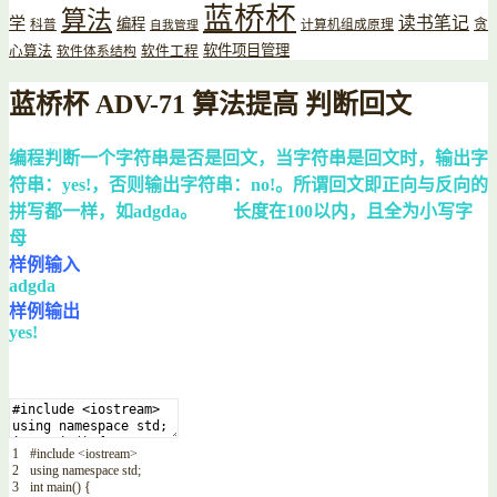
蓝桥杯
算法
读书笔记
学
编程
贪
科普
计算机组成原理
自我管理
软件项目管理
心算法
软件工程
软件体系结构
蓝桥杯 ADV-71 算法提高 判断回文
编程判断一个字符串是否是回文，当字符串是回文时，输出字
符串：yes!，否则输出字符串：no!。所谓回文即正向与反向的
拼写都一样，如adgda。 长度在100以内，且全为小写字
母
样例输入
adgda
样例输出
yes!
1
#include <iostream>
2
using
namespace
std
;
3
int
main
(
)
{