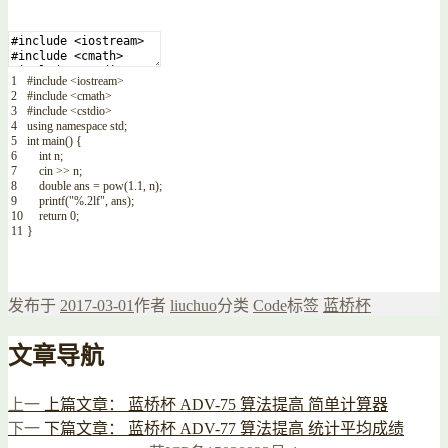
1
#include <iostream>
2
#include <cmath>
3
#include <cstdio>
4
using
namespace
std
;
5
int
main
(
)
{
6
int
n
;
7
cin
>>
n
;
8
double
ans
=
pow
(
1.1
,
n
)
;
9
printf
(
"%.2lf"
,
ans
)
;
10
return
0
;
11
}
发布于
2017-03-01
作者
liuchuo
分类
Code
标签
蓝桥杯
文章导航
上一
上篇文章：
蓝桥杯 ADV-75 算法提高 简单计算器
下一
下篇文章：
蓝桥杯 ADV-77 算法提高 统计平均成绩