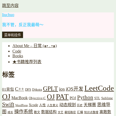
跳至内容
liuchuo
我不管，反正我最萌～
菜单和挂件
About Me – 日常 (๑• . •๑)
Code
Books
★书籍推荐列表
标签
LeetCode
GPLT
C++
ios
iOS开发
01背包
DFS
Dijkstra
OJ
PAT
OJ
Python
MacBook
POJ
Objective-C
STL
Sublime
Swift
思维导
动态规划
天梯赛
Xcode
人性
WordPress
人生意义
历史
操作系统
图
数据结构
离散数
散文
汇编
成长
文艺
最短路径
知识点整理