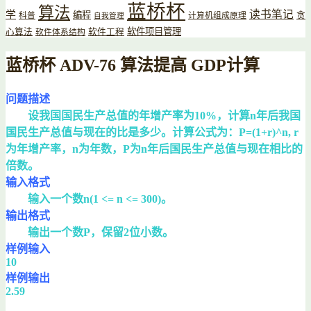
蓝桥杯
算法
读书笔记
学
编程
贪
科普
计算机组成原理
自我管理
软件项目管理
心算法
软件工程
软件体系结构
蓝桥杯 ADV-76 算法提高 GDP计算
问题描述
设我国国民生产总值的年增产率为10%，计算n年后我国
国民生产总值与现在的比是多少。计算公式为：P=(1+r)^n, r
为年增产率，n为年数，P为n年后国民生产总值与现在相比的
倍数。
输入格式
输入一个数n(1 <= n <= 300)。
输出格式
输出一个数P，保留2位小数。
样例输入
10
样例输出
2.59