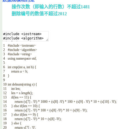
操作次数（即输入的行数）不超过1481
删除编号的数值不超过2012
1
#include <iostream>
2
#include <algorithm>
3
#include <string>
4
using
namespace
std
;
5
6
int
cmp
(
int
a
,
int
b
)
{
7
return
a
<
b
;
8
}
9
10
int
delnum
(
string
s
)
{
11
int
len
;
12
len
=
s
.
length
(
)
;
13
if
(
len
==
11
)
{
14
return
(
s
[
7
]
-
'0'
)
*
1000
+
(
s
[
8
]
-
'0'
)
*
100
+
(
s
[
9
]
-
'0'
)
*
10
+
(
s
[
10
]
-
'0'
)
;
15
}
else
if
(
len
==
10
)
{
16
return
(
s
[
7
]
-
'0'
)
*
100
+
(
s
[
8
]
-
'0'
)
*
10
+
(
s
[
9
]
-
'0'
)
;
17
}
else
if
(
len
==
9
)
{
18
return
(
s
[
7
]
-
'0'
)
*
10
+
(
s
[
8
]
-
'0'
)
;
19
}
else
{
20
return
s
[
7
]
-
'0'
;