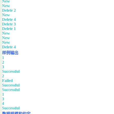
New
New
Delete 2
New
Delete 4
Delete 3
Delete 1
New
New
New
Delete 4
样例输出
1
2
3
Successful
2
Failed
Successful
Successful
1
3
4
Successful
数据规模和约定