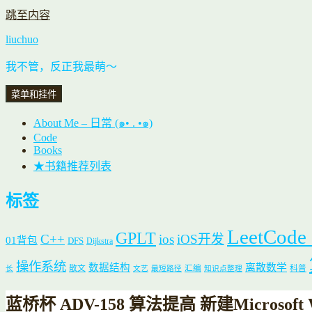
跳至内容
liuchuo
我不管，反正我最萌～
菜单和挂件
About Me – 日常 (๑• . •๑)
Code
Books
★书籍推荐列表
标签
LeetCode
GPLT
C++
ios
iOS开发
01背包
DFS
Dijkstra
操作系统
数据结构
离散数学
散文
汇编
科普
长
文艺
最短路径
知识点整理
蓝桥杯 ADV-158 算法提高 新建Microsoft