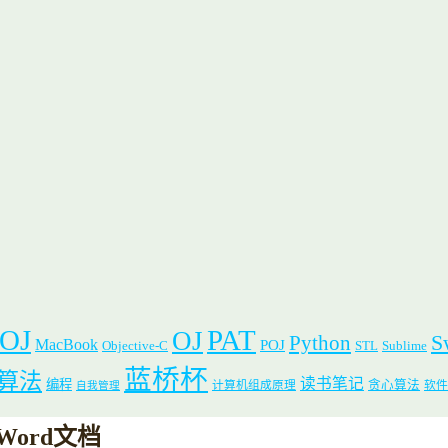
 OJ
PAT
OJ
S
Python
MacBook
POJ
Objective-C
STL
Sublime
蓝桥杯
算法
读书笔记
编程
贪心算法
计算机组成原理
软件
自我管理
 Word文档