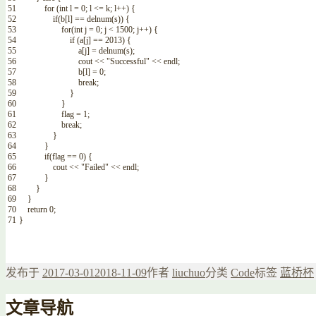
51
for
(
int
l
=
0
;
l
<=
k
;
l
++
)
{
52
if
(
b
[
l
]
==
delnum
(
s
)
)
{
53
for
(
int
j
=
0
;
j
<
1500
;
j
++
)
{
54
if
(
a
[
j
]
==
2013
)
{
55
a
[
j
]
=
delnum
(
s
)
;
56
cout
<<
"Successful"
<<
endl
;
57
b
[
l
]
=
0
;
58
break
;
59
}
60
}
61
flag
=
1
;
62
break
;
63
}
64
}
65
if
(
flag
==
0
)
{
66
cout
<<
"Failed"
<<
endl
;
67
}
68
}
69
}
70
return
0
;
71
}
发布于
2017-03-01
2018-11-09
作者
liuchuo
分类
Code
标签
蓝桥杯
文章导航