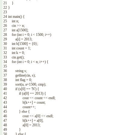
21
}
22
}
23
24
int
main
(
)
{
25
int
n
;
26
cin
>>
n
;
27
int
a
[
1500
]
;
28
for
(
int
i
=
0
;
i
<
1500
;
i
++
)
29
a
[
i
]
=
2013
;
30
int
b
[
1500
]
=
{
0
}
;
31
int
count
=
1
;
32
int
k
=
0
;
33
cin
.
get
(
)
;
34
for
(
int
i
=
0
;
i
<
n
;
i
++
)
{
35
36
string
s
;
37
getline
(
cin
,
s
)
;
38
int
flag
=
0
;
39
sort
(
a
,
a
+
1500
,
cmp
)
;
40
if
(
s
[
0
]
==
'N'
)
{
41
if
(
a
[
0
]
==
2013
)
{
42
cout
<<
count
<<
endl
;
43
b
[
k
++
]
=
count
;
44
count
++
;
45
}
else
{
46
cout
<<
a
[
0
]
<<
endl
;
47
b
[
k
++
]
=
a
[
0
]
;
48
a
[
0
]
=
2013
;
49
}
50
}
else
{