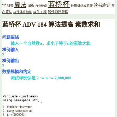
蓝桥杯
算法
读书笔记
学
编程
贪
科普
计算机组成原理
自我管理
软件项目管理
心算法
软件工程
软件体系结构
蓝桥杯 ADV-184 算法提高 素数求和
问题描述
输入一个自然数n，求小于等于n的素数之和
样例输入
2
样例输出
2
数据规模和约定
测试样例保证 2 <= n <= 2,000,000
1
#include <iostream>
2
using
namespace
std
;
3
int
v
[
2000001
]
;