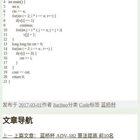
4
int
main
(
)
{
5
int
n
;
6
cin
>>
n
;
7
for
(
int
i
=
2
;
i *
i
<=
n
;
i
++
)
{
8
if
(
v
[
i
]
==
1
)
9
continue
;
10
for
(
int
j
=
i *
i
;
j
<=
n
;
j
=
j
+
i
)
11
v
[
j
]
=
1
;
12
}
13
long
long
int
cnt
=
0
;
14
for
(
int
i
=
2
;
i
<=
n
;
i
++
)
{
15
if
(
v
[
i
]
==
0
)
{
16
cnt
+=
i
;
17
}
18
}
19
cout
<<
cnt
;
20
return
0
;
21
}
发布于
2017-03-01
作者
liuchuo
分类
Code
标签
蓝桥杯
文章导航
上一
上篇文章：
蓝桥杯 ADV-182 算法提高 前10名