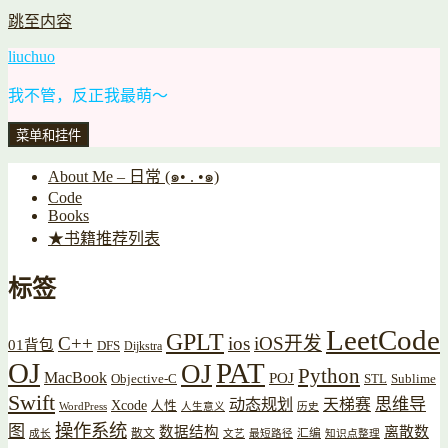
跳至内容
liuchuo
我不管，反正我最萌～
菜单和挂件
About Me – 日常 (๑• . •๑)
Code
Books
★书籍推荐列表
标签
LeetCode
GPLT
C++
ios
iOS开发
01背包
DFS
Dijkstra
OJ
PAT
OJ
Python
MacBook
POJ
Objective-C
STL
Sublime
Swift
思维导
动态规划
天梯赛
Xcode
人性
WordPress
人生意义
历史
操作系统
图
数据结构
离散数
散文
汇编
成长
文艺
最短路径
知识点整理