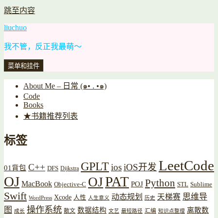
跳至内容
liuchuo
我不管，反正我最萌～
菜单和挂件
About Me – 日常 (๑• . •๑)
Code
Books
★书籍推荐列表
标签
LeetCode
GPLT
C++
ios
iOS开发
01背包
DFS
Dijkstra
OJ
PAT
OJ
Python
MacBook
POJ
Objective-C
STL
Sublime
Swift
思维导
动态规划
天梯赛
Xcode
人性
WordPress
人生意义
历史
操作系统
图
数据结构
离散数
散文
汇编
成长
文艺
最短路径
知识点整理