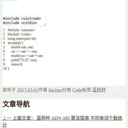
1
#include <iostream>
2
#include <cstdio>
3
using
namespace
std
;
4
int
main
(
)
{
5
double
sale
,
rate
;
6
cin
>>
sale
>>
rate
;
7
double
tax
=
sale *
rate
;
8
printf
(
"%.2f"
,
tax
)
;
9
return
0
;
10
}
发布于
2017-03-01
作者
liuchuo
分类
Code
标签
蓝桥杯
文章导航
上一
上篇文章：
蓝桥杯 ADV-105 算法提高 不同单词个数统
计