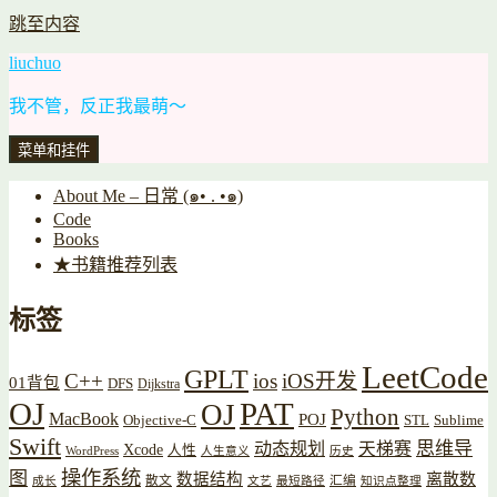
跳至内容
liuchuo
我不管，反正我最萌～
菜单和挂件
About Me – 日常 (๑• . •๑)
Code
Books
★书籍推荐列表
标签
LeetCode
GPLT
C++
ios
iOS开发
01背包
DFS
Dijkstra
OJ
PAT
OJ
Python
MacBook
POJ
Objective-C
STL
Sublime
Swift
思维导
动态规划
天梯赛
Xcode
人性
WordPress
人生意义
历史
操作系统
图
数据结构
离散数
散文
汇编
成长
文艺
最短路径
知识点整理