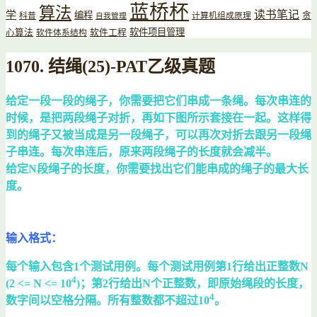
蓝桥杯
算法
读书笔记
学
编程
贪
科普
计算机组成原理
自我管理
软件项目管理
心算法
软件工程
软件体系结构
1070. 结绳(25)-PAT乙级真题
给定一段一段的绳子，你需要把它们串成一条绳。每次串连的
时候，是把两段绳子对折，再如下图所示套接在一起。这样得
到的绳子又被当成是另一段绳子，可以再次对折去跟另一段绳
子串连。每次串连后，原来两段绳子的长度就会减半。
给定N段绳子的长度，你需要找出它们能串成的绳子的最大长
度。
输入格式：
每个输入包含1个测试用例。每个测试用例第1行给出正整数N
4
(2 <= N <= 10
)；第2行给出N个正整数，即原始绳段的长度，
4
数字间以空格分隔。所有整数都不超过10
。