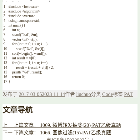
1
#include <iostream>
2
#include <algorithm>
3
#include <vector>
4
using
namespace
std
;
5
int
main
(
)
{
6
int
n
;
7
scanf
(
"%d"
,
&n
)
;
8
vector
<
int
>
v
(
n
)
;
9
for
(
int
i
=
0
;
i
<
n
;
i
++
)
10
scanf
(
"%d"
,
&v
[
i
]
)
;
11
sort
(
v
.
begin
(
)
,
v
.
end
(
)
)
;
12
int
result
=
v
[
0
]
;
13
for
(
int
i
=
1
;
i
<
n
;
i
++
)
14
result
=
(
result
+
v
[
i
]
)
/
2
;
15
printf
(
"%d"
,
result
)
;
16
return
0
;
17
}
发布于
2017-03-05
2023-11-14
作者
liuchuo
分类
Code
标签
PAT
文章导航
上一
上篇文章：
1069. 微博转发抽奖(20)-PAT乙级真题
下一
下篇文章：
1066. 图像过滤(15)-PAT乙级真题