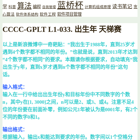
蓝桥杯
算法
读书笔记
学
编程
贪
科普
计算机组成原理
自我管理
软件项目管理
心算法
软件工程
软件体系结构
CCCC-GPLT L1-033. 出生年 天梯赛
以上是新浪微博中一奇葩贴：“我出生于1988年，直到25岁才
遇到4个数字都不相同的年份。”也就是说，直到2013年才达到
“4个数字都不相同”的要求。本题请你根据要求，自动填充“我
出生于y年，直到x岁才遇到n个数字都不相同的年份”这句
话。
输入格式：
输入在一行中给出出生年份y和目标年份中不同数字的个数
n，其中y在[1, 3000]之间，n可以是2、或3、或4。注意不足4
位的年份要在前面补零，例如公元1年被认为是0001年，有2个
不同的数字0和1。
输出格式：
根据输入，输出x和能达到要求的年份。数字间以1个空格分