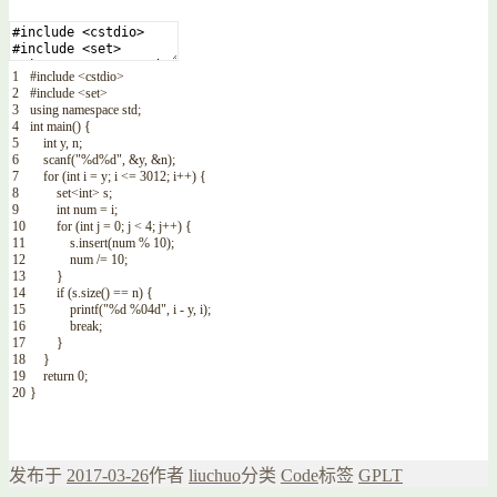
1
#include <cstdio>
2
#include <set>
3
using
namespace
std
;
4
int
main
(
)
{
5
int
y
,
n
;
6
scanf
(
"%d%d"
,
&
y
,
&
n
)
;
7
for
(
int
i
=
y
;
i
<=
3012
;
i
++
)
{
8
set
<
int
>
s
;
9
int
num
=
i
;
10
for
(
int
j
=
0
;
j
<
4
;
j
++
)
{
11
s
.
insert
(
num
%
10
)
;
12
num
/=
10
;
13
}
14
if
(
s
.
size
(
)
==
n
)
{
15
printf
(
"%d %04d"
,
i
-
y
,
i
)
;
16
break
;
17
}
18
}
19
return
0
;
20
}
发布于
2017-03-26
作者
liuchuo
分类
Code
标签
GPLT