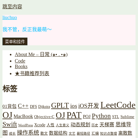
跳至内容
liuchuo
我不管，反正我最萌～
菜单和挂件
About Me – 日常 (๑• . •๑)
Code
Books
★书籍推荐列表
标签
LeetCode
GPLT
C++
ios
iOS开发
01背包
DFS
Dijkstra
OJ
PAT
OJ
Python
MacBook
POJ
Objective-C
STL
Sublime
Swift
思维导
动态规划
天梯赛
Xcode
人性
WordPress
人生意义
历史
操作系统
图
数据结构
离散数
散文
汇编
成长
文艺
最短路径
知识点整理