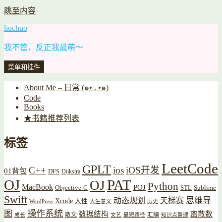
跳至内容
liuchuo
我不管，反正我最萌～
菜单和挂件
About Me – 日常 (๑• . •๑)
Code
Books
★书籍推荐列表
标签
LeetCode
GPLT
C++
ios
iOS开发
01背包
DFS
Dijkstra
OJ
PAT
OJ
Python
MacBook
POJ
Objective-C
STL
Sublime
Swift
思维导
动态规划
天梯赛
Xcode
人性
WordPress
人生意义
历史
操作系统
图
数据结构
离散数
散文
汇编
成长
文艺
最短路径
知识点整理