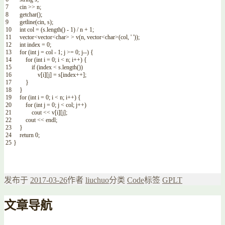
7
cin
>>
n
;
8
getchar
(
)
;
9
getline
(
cin
,
s
)
;
10
int
col
=
(
s
.
length
(
)
-
1
)
/
n
+
1
;
11
vector
<
vector
<
char
>
>
v
(
n
,
vector
<
char
>
(
col
,
' '
)
)
;
12
int
index
=
0
;
13
for
(
int
j
=
col
-
1
;
j
>=
0
;
j
--
)
{
14
for
(
int
i
=
0
;
i
<
n
;
i
++
)
{
15
if
(
index
<
s
.
length
(
)
)
16
v
[
i
]
[
j
]
=
s
[
index
++
]
;
17
}
18
}
19
for
(
int
i
=
0
;
i
<
n
;
i
++
)
{
20
for
(
int
j
=
0
;
j
<
col
;
j
++
)
21
cout
<<
v
[
i
]
[
j
]
;
22
cout
<<
endl
;
23
}
24
return
0
;
25
}
发布于
2017-03-26
作者
liuchuo
分类
Code
标签
GPLT
文章导航