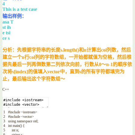
4
This is a test case
输出样例：
asa T
st ih
e tsi
ce s
分析：先根据字符串的长度s.length()和n计算出col列数，然后
建立一个n行col列的字符数组，一开始都赋值为空格，然后根
据先最后一列再倒数第二列依次向前，行数从0～n-1的顺序依
次将s[index]的值填入vector中，直到s的所有字符都填完为
止，最后输出这个字符数组～
C++
1
#include <iostream>
2
#include <vector>
3
using
namespace
std
;
4
int
main
(
)
{
5
int
n
;
6
string
s
;