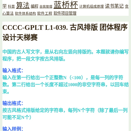
蓝桥杯
算法
读书笔记
学
编程
贪
科普
计算机组成原理
自我管理
软件项目管理
心算法
软件工程
软件体系结构
CCCC-GPLT L1-039. 古风排版 团体程序
设计天梯赛
中国的古人写文字，是从右向左竖向排版的。本题就请你编写
程序，把一段文字按古风排版。
输入格式：
输入在第一行给出一个正整数N（<100），是每一列的字符
数。第二行给出一个长度不超过1000的非空字符串，以回车结
束。
输出格式：
按古风格式排版给定的字符串，每列N个字符（除了最后一列
可能不足N个）
输入样例：