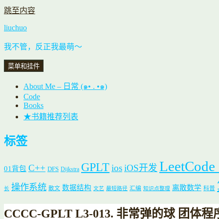
跳至内容
liuchuo
我不管，反正我最萌～
菜单和挂件
About Me – 日常 (๑• . •๑)
Code
Books
★书籍推荐列表
标签
LeetCode
GPLT
C++
ios
iOS开发
01背包
DFS
Dijkstra
操作系统
数据结构
离散数学
散文
汇编
科普
长
文艺
最短路径
知识点整理
CCCC-GPLT L3-013. 非常弹的球 团