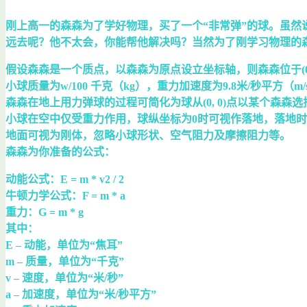
刚上高一的森森为了学好物理，买了一个“非常弹”的球。虽
远去呢？他不太会，你能帮他解决吗？当然为了刚学习物理的
假设森森是一个质点，以森森为原点设立坐标轴，则森森位于(0,
小球质量为w/100 千克（kg），重力加速度为9.8米/秒平方（m/
森森在地上用力弹球的过程可简化为球从(0, 0)点以某个森森选择的角度a
小球在空中仅受重力作用，球纵坐标为0时可视作落地，落地时
地面可视为刚体，忽略小球形状、空气阻力及摩擦阻力等。
森森为你准备的公式：
动能公式：E = m * v2 / 2
牛顿力学公式：F = m * a
重力：G = m * g
其中：
E – 动能，单位为“焦耳”
m – 质量，单位为“千克”
v – 速度，单位为“米/秒”
a – 加速度，单位为“米/秒平方”