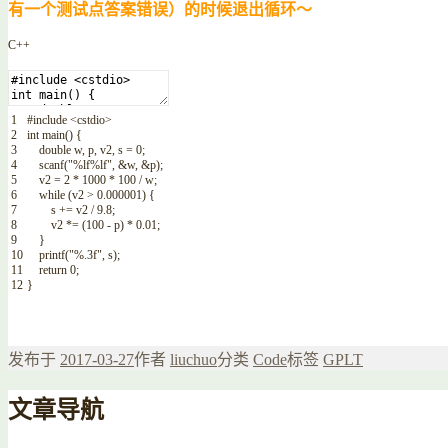
有一个测试点答案错误）的时候退出循环～
C++
1
#include <cstdio>
2
int
main
(
)
{
3
double
w
,
p
,
v2
,
s
=
0
;
4
scanf
(
"%lf%lf"
,
&w
,
&p
)
;
5
v2
=
2
*
1000
*
100
/
w
;
6
while
(
v2
>
0.000001
)
{
7
s
+=
v2
/
9.8
;
8
v2
*=
(
100
-
p
)
*
0.01
;
9
}
10
printf
(
"%.3f"
,
s
)
;
11
return
0
;
12
}
发布于
2017-03-27
作者
liuchuo
分类
Code
标签
GPLT
文章导航