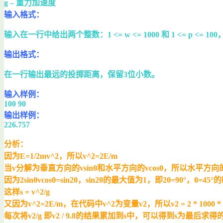
g – 重力加速度
输入格式：
输入在一行中给出两个整数：1 <= w <= 1000 和 1 <= p
输出格式：
在一行输出最远的投掷距离，保留3位小数。
输入样例：
100 90
输出样例：
226.757
分析：
因为E=1/2mv^2，所以v^2=2E/m
当v分解为垂直方向的vsinθ和水平方向的vcosθ，所以水平方向的v为vsin
因为2sinθvcosθ=sin2θ，sin2θ的最大值为1，即2θ=90°，θ=
这样s = v^2/g
又因为v^2=2E/m，在代码中v^2为变量v2，所以v2 = 2 * 1000 * 100
每次将v2/g 即v2 / 9.8的结果累加到s中，可以得到s为最后