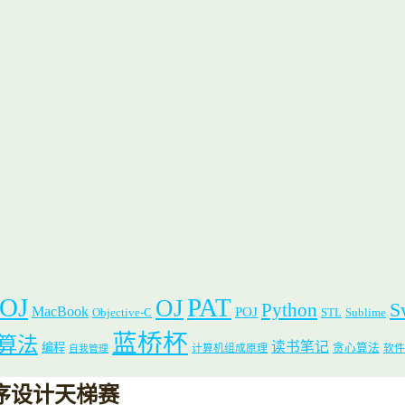
 OJ
PAT
OJ
S
Python
MacBook
POJ
Objective-C
STL
Sublime
蓝桥杯
算法
读书笔记
编程
贪心算法
计算机组成原理
软件
自我管理
体程序设计天梯赛