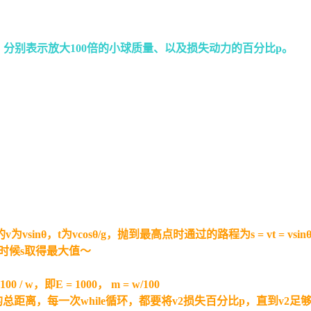
 <= 100，分别表示放大100倍的小球质量、以及损失动力的百分比p。
θ，t为vcosθ/g，抛到最高点时通过的路程为s = vt = vsinθvco
45°的时候s取得最大值～
 / w，即E = 1000， m = w/100
求得的总距离，每一次while循环，都要将v2损失百分比p，直到v2足够