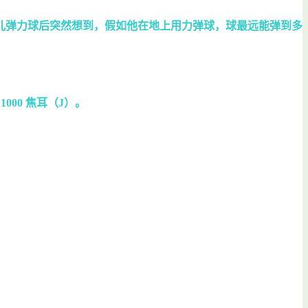
儿弹力球后突然想到，假如他在地上用力弹球，球最远能弹到多
1000 焦耳（J）。