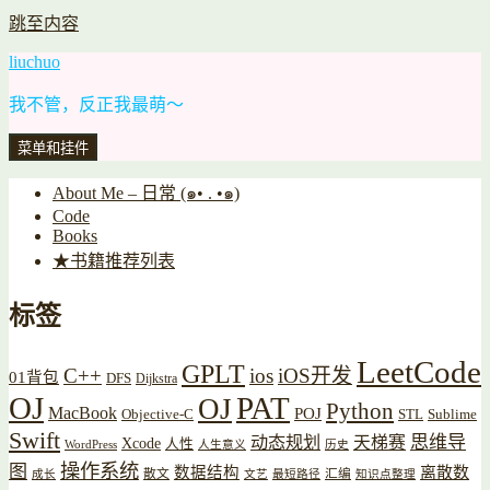
跳至内容
liuchuo
我不管，反正我最萌～
菜单和挂件
About Me – 日常 (๑• . •๑)
Code
Books
★书籍推荐列表
标签
LeetCode
GPLT
C++
ios
iOS开发
01背包
DFS
Dijkstra
OJ
PAT
OJ
Python
MacBook
POJ
Objective-C
STL
Sublime
Swift
思维导
动态规划
天梯赛
Xcode
人性
WordPress
人生意义
历史
操作系统
图
数据结构
离散数
散文
汇编
成长
文艺
最短路径
知识点整理