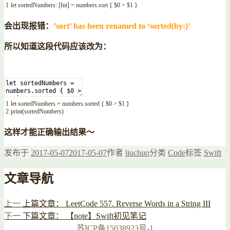
1
let
sortedNumbers
:
[
Int
]
=
numbers
.
sort
{
$
0
>
$
1
}
会出现报错：
’sort’ has been renamed to ‘sorted(by:)’
所以知道这段代码应该改为：
1
let
sortedNumbers
=
numbers
.
sorted
{
$
0
>
$
1
}
2
print
(
sortedNumbers
)
这样才能正确输出结果～
发布于
2017-05-07
2017-05-07
作者
liuchuo
分类
Code
标签
Swift
文章导航
上一
上篇文章：
LeetCode 557. Reverse Words in a String III
下一
下篇文章：
【note】Swift初见笔记
苏ICP备15038923号-1