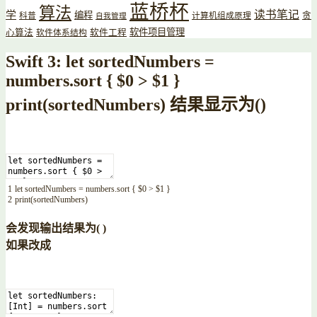
蓝桥杯
算法
读书笔记
学
编程
贪
科普
计算机组成原理
自我管理
软件项目管理
心算法
软件工程
软件体系结构
Swift 3: let sortedNumbers =
numbers.sort { $0 > $1 }
print(sortedNumbers) 结果显示为()
1
let
sortedNumbers
=
numbers
.
sort
{
$
0
>
$
1
}
2
print
(
sortedNumbers
)
会发现输出结果为( )
如果改成